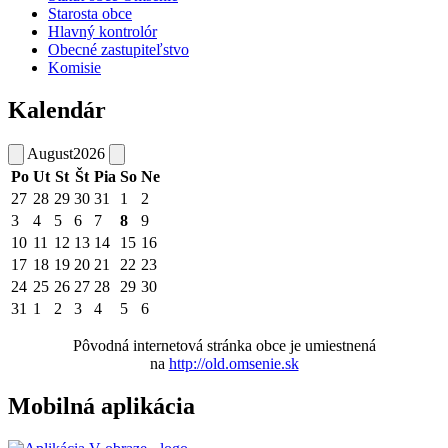
Starosta obce
Hlavný kontrolór
Obecné zastupiteľstvo
Komisie
Kalendár
August
2026
Po
Ut
St
Št
Pia
So
Ne
27
28
29
30
31
1
2
3
4
5
6
7
8
9
10
11
12
13
14
15
16
17
18
19
20
21
22
23
24
25
26
27
28
29
30
31
1
2
3
4
5
6
Pôvodná internetová stránka obce je umiestnená
na
http://old.omsenie.sk
Mobilná aplikácia