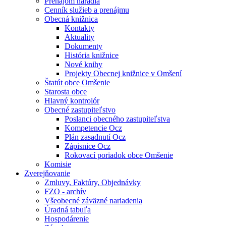
Prenájom náradia
Cenník služieb a prenájmu
Obecná knižnica
Kontakty
Aktuality
Dokumenty
História knižnice
Nové knihy
Projekty Obecnej knižnice v Omšení
Štatút obce Omšenie
Starosta obce
Hlavný kontrolór
Obecné zastupiteľstvo
Poslanci obecného zastupiteľstva
Kompetencie Ocz
Plán zasadnutí Ocz
Zápisnice Ocz
Rokovací poriadok obce Omšenie
Komisie
Zverejňovanie
Zmluvy, Faktúry, Objednávky
FZO - archív
Všeobecné záväzné nariadenia
Úradná tabuľa
Hospodárenie