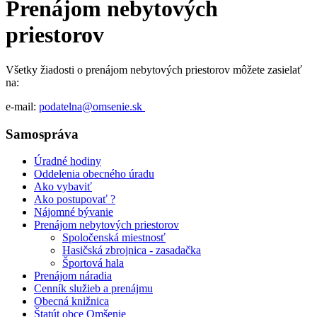
Prenájom nebytových
priestorov
Všetky žiadosti o prenájom nebytových priestorov môžete zasielať
na:
e-mail:
podatelna@omsenie.sk
Samospráva
Úradné hodiny
Oddelenia obecného úradu
Ako vybaviť
Ako postupovať ?
Nájomné bývanie
Prenájom nebytových priestorov
Spoločenská miestnosť
Hasičská zbrojnica - zasadačka
Športová hala
Prenájom náradia
Cenník služieb a prenájmu
Obecná knižnica
Štatút obce Omšenie