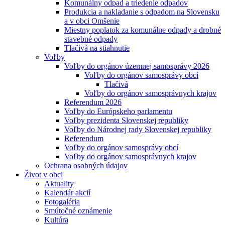
Komunálny odpad a triedenie odpadov
Produkcia a nakladanie s odpadom na Slovensku
a v obci Omšenie
Miestny poplatok za komunálne odpady a drobné
stavebné odpady
Tlačivá na stiahnutie
Voľby
Voľby do orgánov územnej samosprávy 2026
Voľby do orgánov samosprávy obcí
Tlačivá
Voľby do orgánov samosprávnych krajov
Referendum 2026
Voľby do Európskeho parlamentu
Voľby prezidenta Slovenskej republiky
Voľby do Národnej rady Slovenskej republiky
Referendum
Voľby do orgánov samosprávy obcí
Voľby do orgánov samosprávnych krajov
Ochrana osobných údajov
Život v obci
Aktuality
Kalendár akcií
Fotogaléria
Smútočné oznámenie
Kultúra