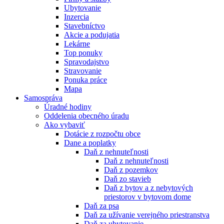
Ubytovanie
Inzercia
Stavebníctvo
Akcie a podujatia
Lekárne
Top ponuky
Spravodajstvo
Stravovanie
Ponuka práce
Mapa
Samospráva
Úradné hodiny
Oddelenia obecného úradu
Ako vybaviť
Dotácie z rozpočtu obce
Dane a poplatky
Daň z nehnuteľnosti
Daň z nehnuteľnosti
Daň z pozemkov
Daň zo stavieb
Daň z bytov a z nebytových
priestorov v bytovom dome
Daň za psa
Daň za užívanie verejného priestranstva
Daň za ubytovanie