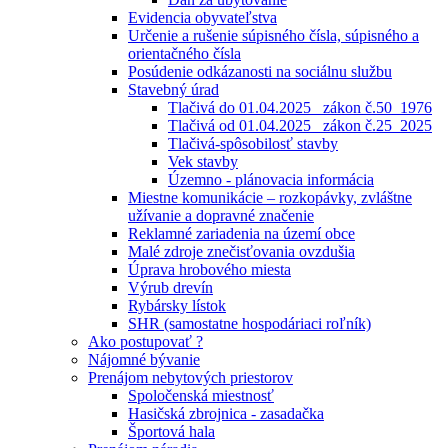
Evidencia obyvateľstva
Určenie a rušenie súpisného čísla, súpisného a
orientačného čísla
Posúdenie odkázanosti na sociálnu službu
Stavebný úrad
Tlačivá do 01.04.2025_ zákon č.50_1976
Tlačivá od 01.04.2025_ zákon č.25_2025
Tlačivá-spôsobilosť stavby
Vek stavby
Územno - plánovacia informácia
Miestne komunikácie – rozkopávky, zvláštne
užívanie a dopravné značenie
Reklamné zariadenia na území obce
Malé zdroje znečisťovania ovzdušia
Úprava hrobového miesta
Výrub drevín
Rybársky lístok
SHR (samostatne hospodáriaci roľník)
Ako postupovať ?
Nájomné bývanie
Prenájom nebytových priestorov
Spoločenská miestnosť
Hasičská zbrojnica - zasadačka
Športová hala