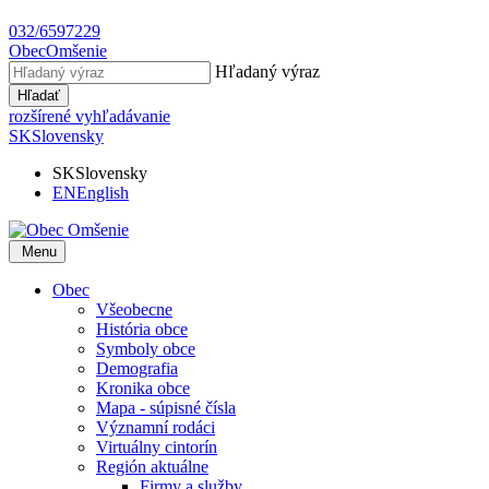
032/6597229
Obec
Omšenie
Hľadaný výraz
Hľadať
rozšírené vyhľadávanie
SK
Slovensky
SK
Slovensky
EN
English
Menu
Obec
Všeobecne
História obce
Symboly obce
Demografia
Kronika obce
Mapa - súpisné čísla
Významní rodáci
Virtuálny cintorín
Región aktuálne
Firmy a služby