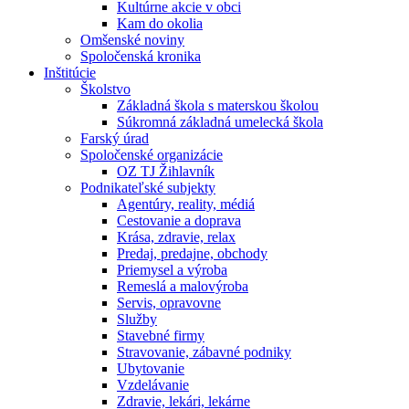
Kultúrne akcie v obci
Kam do okolia
Omšenské noviny
Spoločenská kronika
Inštitúcie
Školstvo
Základná škola s materskou školou
Súkromná základná umelecká škola
Farský úrad
Spoločenské organizácie
OZ TJ Žihlavník
Podnikateľské subjekty
Agentúry, reality, médiá
Cestovanie a doprava
Krása, zdravie, relax
Predaj, predajne, obchody
Priemysel a výroba
Remeslá a malovýroba
Servis, opravovne
Služby
Stavebné firmy
Stravovanie, zábavné podniky
Ubytovanie
Vzdelávanie
Zdravie, lekári, lekárne