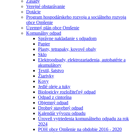
Zásady
Verejné obstarávanie
Dotácie
Program hospodárskeho rozvoja a sociálneho rozvoja
obce Omšenie
Územný plán obce Omšenie
Komunálny odpad
Správne nakladanie s odpadom
Papier
Plasty, tetrapaky, kovové obaly
Sklo
Elektroodpady, elektrozariadenia, autobatérie a
akumulátory
Textil, šatstvo
Žiarivky
Kovy
Jedlé oleje a tuky
Biologicky rozložiteľný odpad
Odpad z cintorína
Objemný odpad
Drobný stavebný odpad
Kalendár vývozu odpadu
Úroveň vytriedenia komunálneho odpadu za rok
2024
POH obce Omšenie na obdobie 2016 - 2020