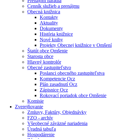
Prenájom náradia
Cenník služieb a prenájmu
Obecná knižnica
Kontakty
Aktuality
Dokumenty
História knižnice
Nové knihy
Projekty Obecnej knižnice v Omšení
Štatút obce Omšenie
Starosta obce
Hlavný kontrolór
Obecné zastupiteľstvo
Poslanci obecného zastupiteľstva
Kompetencie Ocz
Plán zasadnutí Ocz
Zápisnice Ocz
Rokovací poriadok obce Omšenie
Komisie
Zverejňovanie
Zmluvy, Faktúry, Objednávky
FZO - archív
Všeobecné záväzné nariadenia
Úradná tabuľa
Hospodárenie