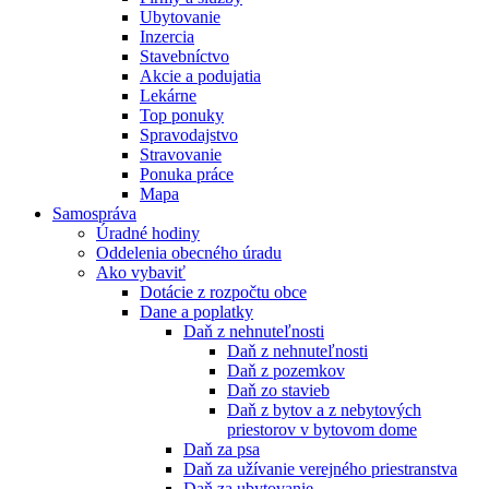
Ubytovanie
Inzercia
Stavebníctvo
Akcie a podujatia
Lekárne
Top ponuky
Spravodajstvo
Stravovanie
Ponuka práce
Mapa
Samospráva
Úradné hodiny
Oddelenia obecného úradu
Ako vybaviť
Dotácie z rozpočtu obce
Dane a poplatky
Daň z nehnuteľnosti
Daň z nehnuteľnosti
Daň z pozemkov
Daň zo stavieb
Daň z bytov a z nebytových
priestorov v bytovom dome
Daň za psa
Daň za užívanie verejného priestranstva
Daň za ubytovanie