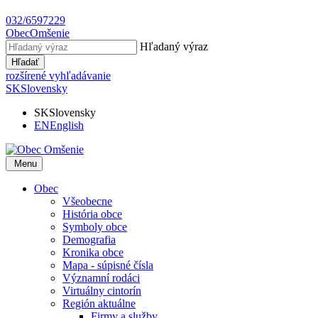
032/6597229
Obec
Omšenie
Hľadaný výraz
Hľadať
rozšírené vyhľadávanie
SK
Slovensky
SK
Slovensky
EN
English
Menu
Obec
Všeobecne
História obce
Symboly obce
Demografia
Kronika obce
Mapa - súpisné čísla
Významní rodáci
Virtuálny cintorín
Región aktuálne
Firmy a služby