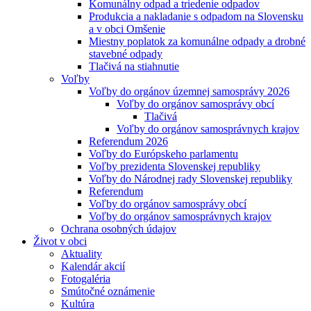
Komunálny odpad a triedenie odpadov
Produkcia a nakladanie s odpadom na Slovensku
a v obci Omšenie
Miestny poplatok za komunálne odpady a drobné
stavebné odpady
Tlačivá na stiahnutie
Voľby
Voľby do orgánov územnej samosprávy 2026
Voľby do orgánov samosprávy obcí
Tlačivá
Voľby do orgánov samosprávnych krajov
Referendum 2026
Voľby do Európskeho parlamentu
Voľby prezidenta Slovenskej republiky
Voľby do Národnej rady Slovenskej republiky
Referendum
Voľby do orgánov samosprávy obcí
Voľby do orgánov samosprávnych krajov
Ochrana osobných údajov
Život v obci
Aktuality
Kalendár akcií
Fotogaléria
Smútočné oznámenie
Kultúra