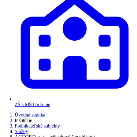
ZŠ s MŠ Omšenie
Úvodná stránka
Inštitúcie
Podnikateľské subjekty
Služby
ACCORD, a. s. - zákazkové šite oblekov