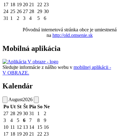
17
18
19
20
21
22
23
24
25
26
27
28
29
30
31
1
2
3
4
5
6
Pôvodná internetová stránka obce je umiestnená
na
http://old.omsenie.sk
Mobilná aplikácia
Sledujte informácie z nášho webu v
mobilnej aplikácii -
V OBRAZE.
Kalendár
August
2026
Po
Ut
St
Št
Pia
So
Ne
27
28
29
30
31
1
2
3
4
5
6
7
8
9
10
11
12
13
14
15
16
17
18
19
20
21
22
23