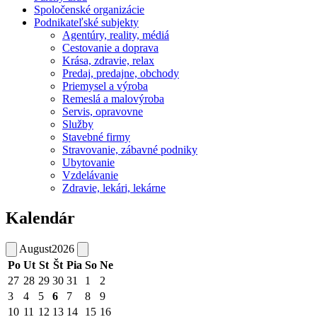
Spoločenské organizácie
Podnikateľské subjekty
Agentúry, reality, médiá
Cestovanie a doprava
Krása, zdravie, relax
Predaj, predajne, obchody
Priemysel a výroba
Remeslá a malovýroba
Servis, opravovne
Služby
Stavebné firmy
Stravovanie, zábavné podniky
Ubytovanie
Vzdelávanie
Zdravie, lekári, lekárne
Kalendár
August
2026
Po
Ut
St
Št
Pia
So
Ne
27
28
29
30
31
1
2
3
4
5
6
7
8
9
10
11
12
13
14
15
16