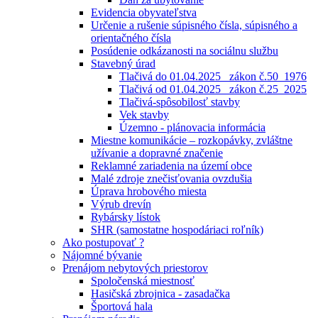
Evidencia obyvateľstva
Určenie a rušenie súpisného čísla, súpisného a
orientačného čísla
Posúdenie odkázanosti na sociálnu službu
Stavebný úrad
Tlačivá do 01.04.2025_ zákon č.50_1976
Tlačivá od 01.04.2025_ zákon č.25_2025
Tlačivá-spôsobilosť stavby
Vek stavby
Územno - plánovacia informácia
Miestne komunikácie – rozkopávky, zvláštne
užívanie a dopravné značenie
Reklamné zariadenia na území obce
Malé zdroje znečisťovania ovzdušia
Úprava hrobového miesta
Výrub drevín
Rybársky lístok
SHR (samostatne hospodáriaci roľník)
Ako postupovať ?
Nájomné bývanie
Prenájom nebytových priestorov
Spoločenská miestnosť
Hasičská zbrojnica - zasadačka
Športová hala