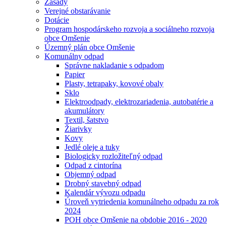
Zásady
Verejné obstarávanie
Dotácie
Program hospodárskeho rozvoja a sociálneho rozvoja
obce Omšenie
Územný plán obce Omšenie
Komunálny odpad
Správne nakladanie s odpadom
Papier
Plasty, tetrapaky, kovové obaly
Sklo
Elektroodpady, elektrozariadenia, autobatérie a
akumulátory
Textil, šatstvo
Žiarivky
Kovy
Jedlé oleje a tuky
Biologicky rozložiteľný odpad
Odpad z cintorína
Objemný odpad
Drobný stavebný odpad
Kalendár vývozu odpadu
Úroveň vytriedenia komunálneho odpadu za rok
2024
POH obce Omšenie na obdobie 2016 - 2020