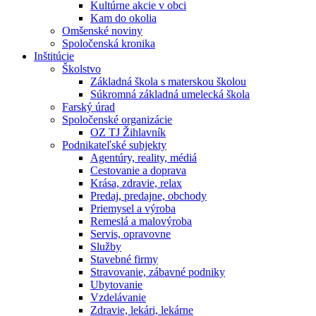
Kultúrne akcie v obci
Kam do okolia
Omšenské noviny
Spoločenská kronika
Inštitúcie
Školstvo
Základná škola s materskou školou
Súkromná základná umelecká škola
Farský úrad
Spoločenské organizácie
OZ TJ Žihlavník
Podnikateľské subjekty
Agentúry, reality, médiá
Cestovanie a doprava
Krása, zdravie, relax
Predaj, predajne, obchody
Priemysel a výroba
Remeslá a malovýroba
Servis, opravovne
Služby
Stavebné firmy
Stravovanie, zábavné podniky
Ubytovanie
Vzdelávanie
Zdravie, lekári, lekárne