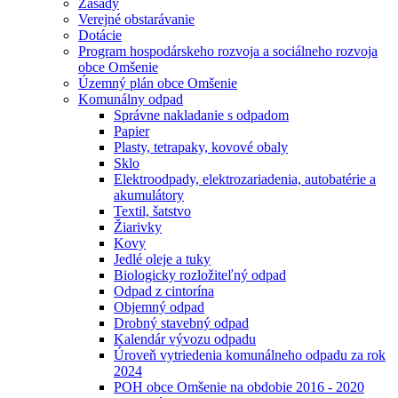
Zásady
Verejné obstarávanie
Dotácie
Program hospodárskeho rozvoja a sociálneho rozvoja
obce Omšenie
Územný plán obce Omšenie
Komunálny odpad
Správne nakladanie s odpadom
Papier
Plasty, tetrapaky, kovové obaly
Sklo
Elektroodpady, elektrozariadenia, autobatérie a
akumulátory
Textil, šatstvo
Žiarivky
Kovy
Jedlé oleje a tuky
Biologicky rozložiteľný odpad
Odpad z cintorína
Objemný odpad
Drobný stavebný odpad
Kalendár vývozu odpadu
Úroveň vytriedenia komunálneho odpadu za rok
2024
POH obce Omšenie na obdobie 2016 - 2020