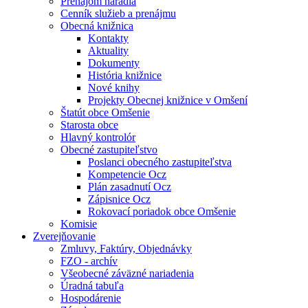
Prenájom náradia
Cenník služieb a prenájmu
Obecná knižnica
Kontakty
Aktuality
Dokumenty
História knižnice
Nové knihy
Projekty Obecnej knižnice v Omšení
Štatút obce Omšenie
Starosta obce
Hlavný kontrolór
Obecné zastupiteľstvo
Poslanci obecného zastupiteľstva
Kompetencie Ocz
Plán zasadnutí Ocz
Zápisnice Ocz
Rokovací poriadok obce Omšenie
Komisie
Zverejňovanie
Zmluvy, Faktúry, Objednávky
FZO - archív
Všeobecné záväzné nariadenia
Úradná tabuľa
Hospodárenie