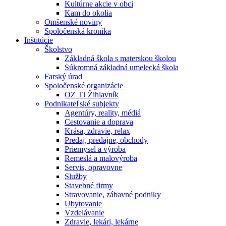
Kultúrne akcie v obci
Kam do okolia
Omšenské noviny
Spoločenská kronika
Inštitúcie
Školstvo
Základná škola s materskou školou
Súkromná základná umelecká škola
Farský úrad
Spoločenské organizácie
OZ TJ Žihlavník
Podnikateľské subjekty
Agentúry, reality, médiá
Cestovanie a doprava
Krása, zdravie, relax
Predaj, predajne, obchody
Priemysel a výroba
Remeslá a malovýroba
Servis, opravovne
Služby
Stavebné firmy
Stravovanie, zábavné podniky
Ubytovanie
Vzdelávanie
Zdravie, lekári, lekárne