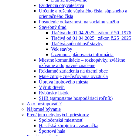
Evidencia obyvateľstva
Určenie a rušenie súpisného čísla, súpisného a
orientačného čísla
Posúdenie odkázanosti na sociálnu službu
Stavebný úrad
Tlačivá do 01.04.2025_ zákon č.50_1976
Tlačivá od 01.04.2025_ zákon č.25_2025
Tlačivá-spôsobilosť stavby
Vek stavby
Územno - plánovacia informácia
Miestne komunikácie – rozkopávky, zvláštne
užívanie a dopravné značenie
Reklamné zariadenia na území obce
Malé zdroje znečisťovania ovzdušia
Úprava hrobového miesta
Výrub drevín
Rybársky lístok
SHR (samostatne hospodáriaci roľník)
Ako postupovať ?
Nájomné bývanie
Prenájom nebytových priestorov
Spoločenská miestnosť
Hasičská zbrojnica - zasadačka
Športová hala