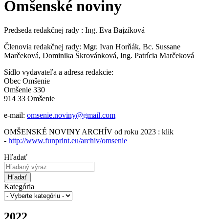
Omšenské noviny
Predseda redakčnej rady : Ing. Eva Bajzíková
Členovia redakčnej rady: Mgr. Ivan Horňák, Bc. Sussane
Marčeková, Dominika Škrovánková, Ing. Patrícia Marčeková
Sídlo vydavateľa a adresa redakcie:
Obec Omšenie
Omšenie 330
914 33 Omšenie
e-mail:
omsenie.noviny@gmail.com
OMŠENSKÉ NOVINY ARCHÍV od roku 2023 : klik
-
http://www.funprint.eu/archiv/omsenie
Hľadať
Hľadať
Kategória
2022