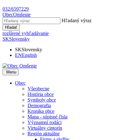
032/6597229
Obec
Omšenie
Hľadaný výraz
Hľadať
rozšírené vyhľadávanie
SK
Slovensky
SK
Slovensky
EN
English
Menu
Obec
Všeobecne
História obce
Symboly obce
Demografia
Kronika obce
Mapa - súpisné čísla
Významní rodáci
Virtuálny cintorín
Región aktuálne
Firmy a služby