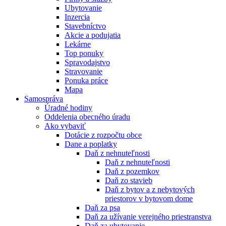
Ubytovanie
Inzercia
Stavebníctvo
Akcie a podujatia
Lekárne
Top ponuky
Spravodajstvo
Stravovanie
Ponuka práce
Mapa
Samospráva
Úradné hodiny
Oddelenia obecného úradu
Ako vybaviť
Dotácie z rozpočtu obce
Dane a poplatky
Daň z nehnuteľnosti
Daň z nehnuteľnosti
Daň z pozemkov
Daň zo stavieb
Daň z bytov a z nebytových
priestorov v bytovom dome
Daň za psa
Daň za užívanie verejného priestranstva
Daň za ubytovanie