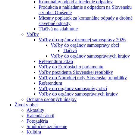
Komunálny odpad a triedenie odpadov
Produkcia a nakladanie s odpadom na Slovensku
a v obci Omšenie
Miestny poplatok za komunálne odpady a drobné
stavebné odpady
Tlačivá na stiahnutie
Voľby
Voľby do orgánov územnej samosprávy 2026
Voľby do orgánov samosprávy obcí
Tlačivá
Voľby do orgánov samosprávnych krajov
Referendum 2026
Voľby do Európskeho parlamentu
Voľby prezidenta Slovenskej republiky
Voľby do Národnej rady Slovenskej republiky
Referendum
Voľby do orgánov samosprávy obcí
Voľby do orgánov samosprávnych krajov
Ochrana osobných údajov
Život v obci
Aktuality
Kalendár akcií
Fotogaléria
Smútočné oznámenie
Kultúra