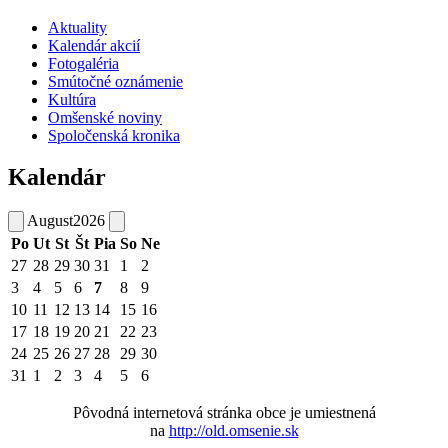
Aktuality
Kalendár akcií
Fotogaléria
Smútočné oznámenie
Kultúra
Omšenské noviny
Spoločenská kronika
Kalendár
August
2026
Po
Ut
St
Št
Pia
So
Ne
27
28
29
30
31
1
2
3
4
5
6
7
8
9
10
11
12
13
14
15
16
17
18
19
20
21
22
23
24
25
26
27
28
29
30
31
1
2
3
4
5
6
Pôvodná internetová stránka obce je umiestnená
na
http://old.omsenie.sk