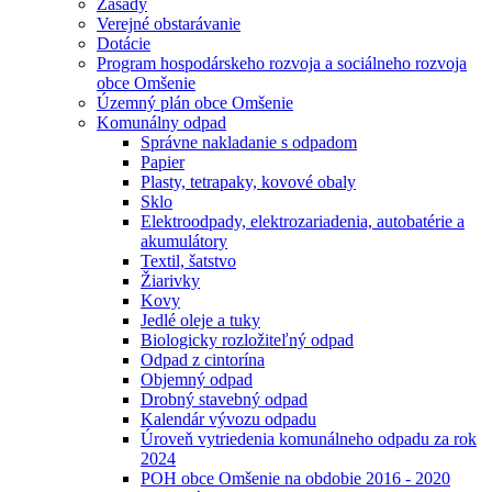
Zásady
Verejné obstarávanie
Dotácie
Program hospodárskeho rozvoja a sociálneho rozvoja
obce Omšenie
Územný plán obce Omšenie
Komunálny odpad
Správne nakladanie s odpadom
Papier
Plasty, tetrapaky, kovové obaly
Sklo
Elektroodpady, elektrozariadenia, autobatérie a
akumulátory
Textil, šatstvo
Žiarivky
Kovy
Jedlé oleje a tuky
Biologicky rozložiteľný odpad
Odpad z cintorína
Objemný odpad
Drobný stavebný odpad
Kalendár vývozu odpadu
Úroveň vytriedenia komunálneho odpadu za rok
2024
POH obce Omšenie na obdobie 2016 - 2020