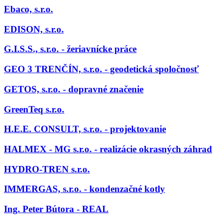
Ebaco, s.r.o.
EDISON, s.r.o.
G.I.S.S., s.r.o. - žeriavnícke práce
GEO 3 TRENČÍN, s.r.o. - geodetická spoločnosť
GETOS, s.r.o. - dopravné značenie
GreenTeq s.r.o.
H.E.E. CONSULT, s.r.o. - projektovanie
HALMEX - MG s.r.o. - realizácie okrasných záhrad
HYDRO-TREN s.r.o.
IMMERGAS, s.r.o. - kondenzačné kotly
Ing. Peter Bútora - REAL