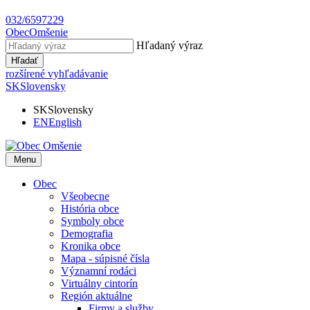
032/6597229
Obec
Omšenie
Hľadaný výraz
Hľadať
rozšírené vyhľadávanie
SK
Slovensky
SK
Slovensky
EN
English
Menu
Obec
Všeobecne
História obce
Symboly obce
Demografia
Kronika obce
Mapa - súpisné čísla
Významní rodáci
Virtuálny cintorín
Región aktuálne
Firmy a služby