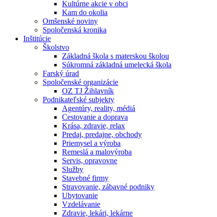
Kultúrne akcie v obci
Kam do okolia
Omšenské noviny
Spoločenská kronika
Inštitúcie
Školstvo
Základná škola s materskou školou
Súkromná základná umelecká škola
Farský úrad
Spoločenské organizácie
OZ TJ Žihlavník
Podnikateľské subjekty
Agentúry, reality, médiá
Cestovanie a doprava
Krása, zdravie, relax
Predaj, predajne, obchody
Priemysel a výroba
Remeslá a malovýroba
Servis, opravovne
Služby
Stavebné firmy
Stravovanie, zábavné podniky
Ubytovanie
Vzdelávanie
Zdravie, lekári, lekárne