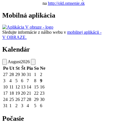
na
http://old.omsenie.sk
Mobilná aplikácia
Sledujte informácie z nášho webu v
mobilnej aplikácii -
V OBRAZE.
Kalendár
August
2026
Po
Ut
St
Št
Pia
So
Ne
27
28
29
30
31
1
2
3
4
5
6
7
8
9
10
11
12
13
14
15
16
17
18
19
20
21
22
23
24
25
26
27
28
29
30
31
1
2
3
4
5
6
Počasie