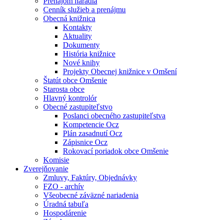
Prenájom náradia
Cenník služieb a prenájmu
Obecná knižnica
Kontakty
Aktuality
Dokumenty
História knižnice
Nové knihy
Projekty Obecnej knižnice v Omšení
Štatút obce Omšenie
Starosta obce
Hlavný kontrolór
Obecné zastupiteľstvo
Poslanci obecného zastupiteľstva
Kompetencie Ocz
Plán zasadnutí Ocz
Zápisnice Ocz
Rokovací poriadok obce Omšenie
Komisie
Zverejňovanie
Zmluvy, Faktúry, Objednávky
FZO - archív
Všeobecné záväzné nariadenia
Úradná tabuľa
Hospodárenie