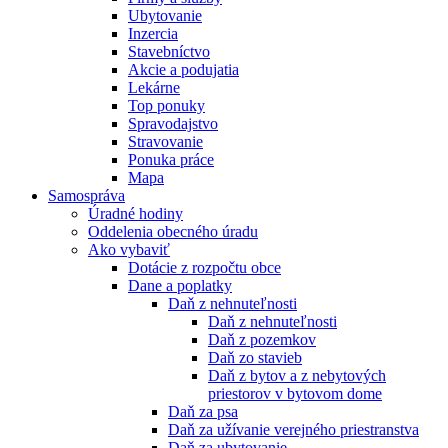
Ubytovanie
Inzercia
Stavebníctvo
Akcie a podujatia
Lekárne
Top ponuky
Spravodajstvo
Stravovanie
Ponuka práce
Mapa
Samospráva
Úradné hodiny
Oddelenia obecného úradu
Ako vybaviť
Dotácie z rozpočtu obce
Dane a poplatky
Daň z nehnuteľnosti
Daň z nehnuteľnosti
Daň z pozemkov
Daň zo stavieb
Daň z bytov a z nebytových
priestorov v bytovom dome
Daň za psa
Daň za užívanie verejného priestranstva
Daň za ubytovanie