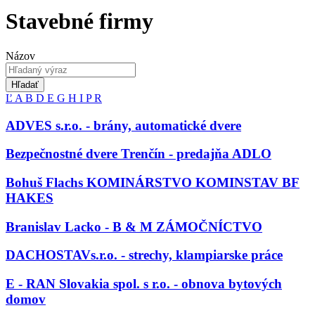
Stavebné firmy
Názov
Hľadať
Ľ
A
B
D
E
G
H
I
P
R
ADVES s.r.o. - brány, automatické dvere
Bezpečnostné dvere Trenčín - predajňa ADLO
Bohuš Flachs KOMINÁRSTVO KOMINSTAV BF
HAKES
Branislav Lacko - B & M ZÁMOČNÍCTVO
DACHOSTAVs.r.o. - strechy, klampiarske práce
E - RAN Slovakia spol. s r.o. - obnova bytových
domov