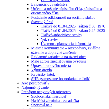
Evidencia obyvateľstva
Určenie a rušenie súpisného čísla, súpisného a
orientačného čísla
Posúdenie odkázanosti na sociálnu službu
Stavebný úrad
Tlačivá do 01.04.2025_ zákon č.50_1976
Tlačivá od 01.04.2025_ zákon č.25_2025
Tlačivá-spôsobilosť stavby
Vek stavby
Územno - plánovacia informácia
Miestne komunikácie – rozkopávky, zvláštne
užívanie a dopravné značenie
Reklamné zariadenia na území obce
Malé zdroje znečisťovania ovzdušia
Úprava hrobového miesta
Výrub drevín
Rybársky lístok
SHR (samostatne hospodáriaci roľník)
Ako postupovať ?
Nájomné bývanie
Prenájom nebytových priestorov
Spoločenská miestnosť
Hasičská zbrojnica - zasadačka
Športová hala