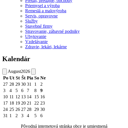
Predaj, predajne, obchody
Priemysel a výroba
Remeslá a malovýroba
Servis, opravovne
Služby
Stavebné firmy
Stravovanie, zábavné podniky
Ubytovanie
Vzdelávanie
Zdravie, lekári, lekárne
Kalendár
August
2026
Po
Ut
St
Št
Pia
So
Ne
27
28
29
30
31
1
2
3
4
5
6
7
8
9
10
11
12
13
14
15
16
17
18
19
20
21
22
23
24
25
26
27
28
29
30
31
1
2
3
4
5
6
Pôvodná internetová stránka obce je umiestnená