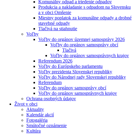
Komunálny odpad a triedenie odpadov
Produkcia a nakladanie s odpadom na Slovensku
a v obci Omšenie
Miestny poplatok za komunálne odpady a drobné
stavebné odpady
Tlačivá na stiahnutie
Voľby
Voľby do orgánov územnej samosprávy 2026
Voľby do orgánov samosprávy obcí
Tlačivá
Voľby do orgánov samosprávnych krajov
Referendum 2026
Voľby do Európskeho parlamentu
Voľby prezidenta Slovenskej republiky
Voľby do Národnej rady Slovenskej republiky
Referendum
Voľby do orgánov samosprávy obcí
Voľby do orgánov samosprávnych krajov
Ochrana osobných údajov
Život v obci
Aktuality
Kalendár akcií
Fotogaléria
Smútočné oznámenie
Kultúra