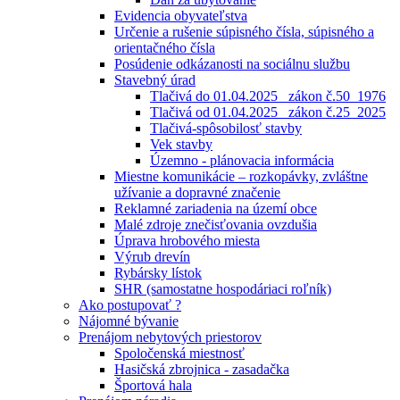
Evidencia obyvateľstva
Určenie a rušenie súpisného čísla, súpisného a
orientačného čísla
Posúdenie odkázanosti na sociálnu službu
Stavebný úrad
Tlačivá do 01.04.2025_ zákon č.50_1976
Tlačivá od 01.04.2025_ zákon č.25_2025
Tlačivá-spôsobilosť stavby
Vek stavby
Územno - plánovacia informácia
Miestne komunikácie – rozkopávky, zvláštne
užívanie a dopravné značenie
Reklamné zariadenia na území obce
Malé zdroje znečisťovania ovzdušia
Úprava hrobového miesta
Výrub drevín
Rybársky lístok
SHR (samostatne hospodáriaci roľník)
Ako postupovať ?
Nájomné bývanie
Prenájom nebytových priestorov
Spoločenská miestnosť
Hasičská zbrojnica - zasadačka
Športová hala