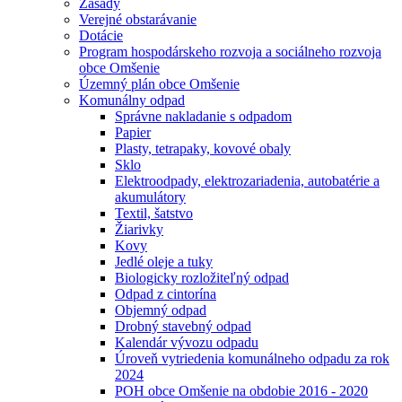
Zásady
Verejné obstarávanie
Dotácie
Program hospodárskeho rozvoja a sociálneho rozvoja
obce Omšenie
Územný plán obce Omšenie
Komunálny odpad
Správne nakladanie s odpadom
Papier
Plasty, tetrapaky, kovové obaly
Sklo
Elektroodpady, elektrozariadenia, autobatérie a
akumulátory
Textil, šatstvo
Žiarivky
Kovy
Jedlé oleje a tuky
Biologicky rozložiteľný odpad
Odpad z cintorína
Objemný odpad
Drobný stavebný odpad
Kalendár vývozu odpadu
Úroveň vytriedenia komunálneho odpadu za rok
2024
POH obce Omšenie na obdobie 2016 - 2020