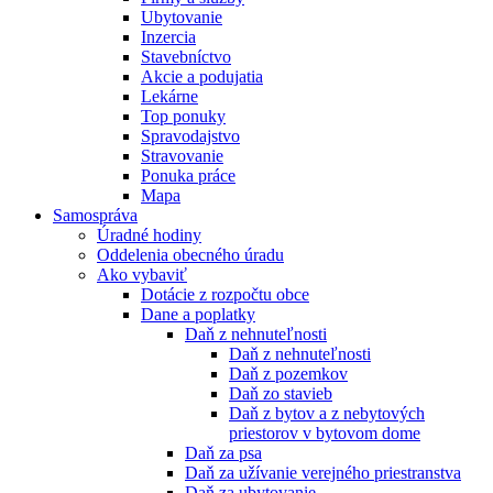
Ubytovanie
Inzercia
Stavebníctvo
Akcie a podujatia
Lekárne
Top ponuky
Spravodajstvo
Stravovanie
Ponuka práce
Mapa
Samospráva
Úradné hodiny
Oddelenia obecného úradu
Ako vybaviť
Dotácie z rozpočtu obce
Dane a poplatky
Daň z nehnuteľnosti
Daň z nehnuteľnosti
Daň z pozemkov
Daň zo stavieb
Daň z bytov a z nebytových
priestorov v bytovom dome
Daň za psa
Daň za užívanie verejného priestranstva
Daň za ubytovanie