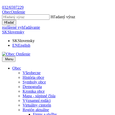
032/6597229
Obec
Omšenie
Hľadaný výraz
Hľadať
rozšírené vyhľadávanie
SK
Slovensky
SK
Slovensky
EN
English
Menu
Obec
Všeobecne
História obce
Symboly obce
Demografia
Kronika obce
Mapa - súpisné čísla
Významní rodáci
Virtuálny cintorín
Región aktuálne
Firmy a služby