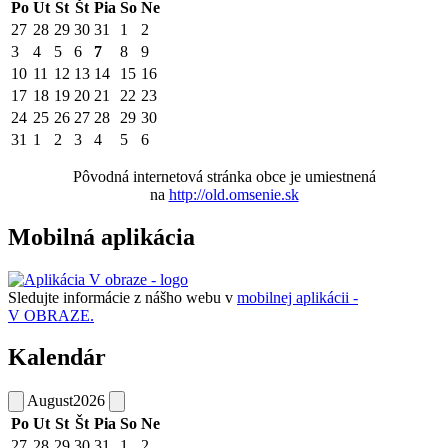
Po
Ut
St
Št
Pia
So
Ne
27
28
29
30
31
1
2
3
4
5
6
7
8
9
10
11
12
13
14
15
16
17
18
19
20
21
22
23
24
25
26
27
28
29
30
31
1
2
3
4
5
6
Pôvodná internetová stránka obce je umiestnená
na
http://old.omsenie.sk
Mobilná aplikácia
Sledujte informácie z nášho webu v
mobilnej aplikácii -
V OBRAZE.
Kalendár
August
2026
Po
Ut
St
Št
Pia
So
Ne
27
28
29
30
31
1
2