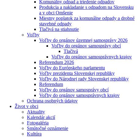
Komunálny odpad a triedenie odpadov
Produkcia a nakladanie s odpadom na Slovensku
a v obci Omšenie
Miestny poplatok za komunálne odpady a drobné
stavebné odpady
Tlačivá na stiahnutie
Voľby
Voľby do orgánov územnej samosprávy 2026
Voľby do orgánov samosprávy obcí
Tlačivá
Voľby do orgánov samosprávnych krajov
Referendum 2026
Voľby do Európskeho parlamentu
Voľby prezidenta Slovenskej republiky
Voľby do Národnej rady Slovenskej republiky
Referendum
Voľby do orgánov samosprávy obcí
Voľby do orgánov samosprávnych krajov
Ochrana osobných údajov
Život v obci
Aktuality
Kalendár akcií
Fotogaléria
Smútočné oznámenie
Kultúra