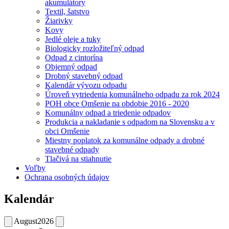
akumulátory
Textil, šatstvo
Žiarivky
Kovy
Jedlé oleje a tuky
Biologicky rozložiteľný odpad
Odpad z cintorína
Objemný odpad
Drobný stavebný odpad
Kalendár vývozu odpadu
Úroveň vytriedenia komunálneho odpadu za rok 2024
POH obce Omšenie na obdobie 2016 - 2020
Komunálny odpad a triedenie odpadov
Produkcia a nakladanie s odpadom na Slovensku a v
obci Omšenie
Miestny poplatok za komunálne odpady a drobné
stavebné odpady
Tlačivá na stiahnutie
Voľby
Ochrana osobných údajov
Kalendár
August
2026