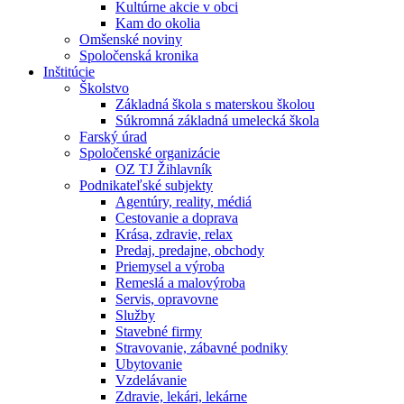
Kultúrne akcie v obci
Kam do okolia
Omšenské noviny
Spoločenská kronika
Inštitúcie
Školstvo
Základná škola s materskou školou
Súkromná základná umelecká škola
Farský úrad
Spoločenské organizácie
OZ TJ Žihlavník
Podnikateľské subjekty
Agentúry, reality, médiá
Cestovanie a doprava
Krása, zdravie, relax
Predaj, predajne, obchody
Priemysel a výroba
Remeslá a malovýroba
Servis, opravovne
Služby
Stavebné firmy
Stravovanie, zábavné podniky
Ubytovanie
Vzdelávanie
Zdravie, lekári, lekárne