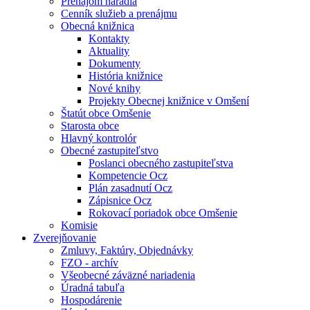
Prenájom náradia
Cenník služieb a prenájmu
Obecná knižnica
Kontakty
Aktuality
Dokumenty
História knižnice
Nové knihy
Projekty Obecnej knižnice v Omšení
Štatút obce Omšenie
Starosta obce
Hlavný kontrolór
Obecné zastupiteľstvo
Poslanci obecného zastupiteľstva
Kompetencie Ocz
Plán zasadnutí Ocz
Zápisnice Ocz
Rokovací poriadok obce Omšenie
Komisie
Zverejňovanie
Zmluvy, Faktúry, Objednávky
FZO - archív
Všeobecné záväzné nariadenia
Úradná tabuľa
Hospodárenie