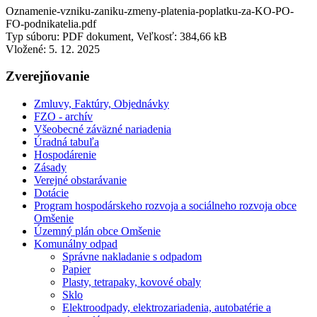
Oznamenie-vzniku-zaniku-zmeny-platenia-poplatku-za-KO-PO-
FO-podnikatelia.pdf
Typ súboru: PDF dokument, Veľkosť: 384,66 kB
Vložené:
5. 12. 2025
Zverejňovanie
Zmluvy, Faktúry, Objednávky
FZO - archív
Všeobecné záväzné nariadenia
Úradná tabuľa
Hospodárenie
Zásady
Verejné obstarávanie
Dotácie
Program hospodárskeho rozvoja a sociálneho rozvoja obce
Omšenie
Územný plán obce Omšenie
Komunálny odpad
Správne nakladanie s odpadom
Papier
Plasty, tetrapaky, kovové obaly
Sklo
Elektroodpady, elektrozariadenia, autobatérie a