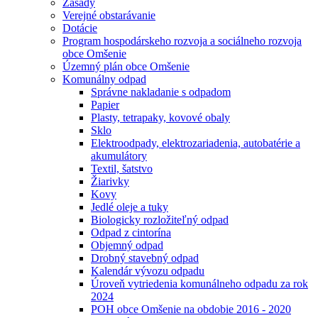
Zásady
Verejné obstarávanie
Dotácie
Program hospodárskeho rozvoja a sociálneho rozvoja
obce Omšenie
Územný plán obce Omšenie
Komunálny odpad
Správne nakladanie s odpadom
Papier
Plasty, tetrapaky, kovové obaly
Sklo
Elektroodpady, elektrozariadenia, autobatérie a
akumulátory
Textil, šatstvo
Žiarivky
Kovy
Jedlé oleje a tuky
Biologicky rozložiteľný odpad
Odpad z cintorína
Objemný odpad
Drobný stavebný odpad
Kalendár vývozu odpadu
Úroveň vytriedenia komunálneho odpadu za rok
2024
POH obce Omšenie na obdobie 2016 - 2020