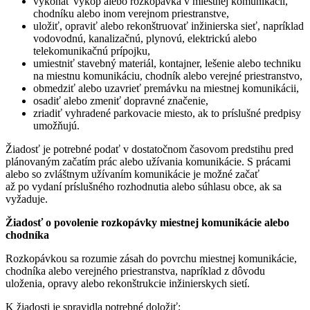
vykonať výkop alebo rozkopávka v miestnej komunikácii,
chodníku alebo inom verejnom priestranstve,
uložiť, opraviť alebo rekonštruovať inžinierska sieť, napríklad
vodovodnú, kanalizačnú, plynovú, elektrickú alebo
telekomunikačnú prípojku,
umiestniť stavebný materiál, kontajner, lešenie alebo techniku
na miestnu komunikáciu, chodník alebo verejné priestranstvo,
obmedziť alebo uzavrieť premávku na miestnej komunikácii,
osadiť alebo zmeniť dopravné značenie,
zriadiť vyhradené parkovacie miesto, ak to príslušné predpisy
umožňujú.
Žiadosť je potrebné podať v dostatočnom časovom predstihu pred
plánovaným začatím prác alebo užívania komunikácie. S prácami
alebo so zvláštnym užívaním komunikácie je možné začať
až po vydaní príslušného rozhodnutia alebo súhlasu obce, ak sa
vyžaduje.
Žiadosť o povolenie rozkopávky miestnej komunikácie alebo
chodníka
Rozkopávkou sa rozumie zásah do povrchu miestnej komunikácie,
chodníka alebo verejného priestranstva, napríklad z dôvodu
uloženia, opravy alebo rekonštrukcie inžinierskych sietí.
K žiadosti je spravidla potrebné doložiť: