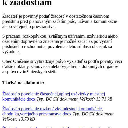
k žiadostiam
Žiadateľ je povinný podať žiadosť v dostatočnom časovom
predstihu pred plánovaným začatím prác, užívania komunikácie
alebo verejného priestranstva.
S prácami, rozkopávkou, zvláštnym užívaním, uzávierkou alebo
osadením dopravného značenia je možné začať až po vydaní
príslušného rozhodnutia, povolenia alebo súhlasu obce, ak sa
vyžaduje.
Obec Omšenie si vyhradzuje právo vyžiadať si podľa povahy veci
ďalšie doklady, stanoviská alebo vyjadrenia dotknutých orgánov
a správcov inžinierskych sietí.
Tlačivá na stiahnutie:
Žiadosť o povolenie čiastočnej,úplnej uzávierky miestnej
komunikácie.docx
Typ: DOCX dokument, Veľkosť: 13.71 kB
Žiadosť o povolenie rozkopávky miestnej komunikácie,
chodníka,verejného priestranstva.docx
Typ: DOCX dokument,
Veľkosť: 13.73 kB