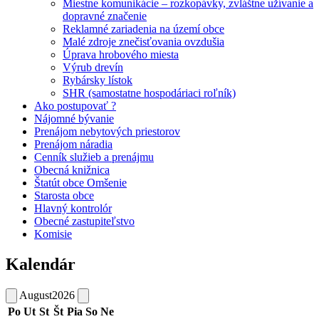
Miestne komunikácie – rozkopávky, zvláštne užívanie a
dopravné značenie
Reklamné zariadenia na území obce
Malé zdroje znečisťovania ovzdušia
Úprava hrobového miesta
Výrub drevín
Rybársky lístok
SHR (samostatne hospodáriaci roľník)
Ako postupovať ?
Nájomné bývanie
Prenájom nebytových priestorov
Prenájom náradia
Cenník služieb a prenájmu
Obecná knižnica
Štatút obce Omšenie
Starosta obce
Hlavný kontrolór
Obecné zastupiteľstvo
Komisie
Kalendár
August
2026
Po
Ut
St
Št
Pia
So
Ne