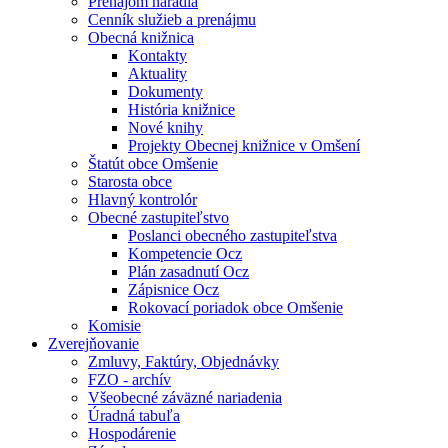
Prenájom náradia
Cenník služieb a prenájmu
Obecná knižnica
Kontakty
Aktuality
Dokumenty
História knižnice
Nové knihy
Projekty Obecnej knižnice v Omšení
Štatút obce Omšenie
Starosta obce
Hlavný kontrolór
Obecné zastupiteľstvo
Poslanci obecného zastupiteľstva
Kompetencie Ocz
Plán zasadnutí Ocz
Zápisnice Ocz
Rokovací poriadok obce Omšenie
Komisie
Zverejňovanie
Zmluvy, Faktúry, Objednávky
FZO - archív
Všeobecné záväzné nariadenia
Úradná tabuľa
Hospodárenie