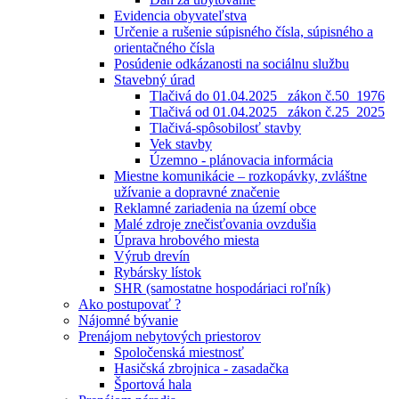
Evidencia obyvateľstva
Určenie a rušenie súpisného čísla, súpisného a
orientačného čísla
Posúdenie odkázanosti na sociálnu službu
Stavebný úrad
Tlačivá do 01.04.2025_ zákon č.50_1976
Tlačivá od 01.04.2025_ zákon č.25_2025
Tlačivá-spôsobilosť stavby
Vek stavby
Územno - plánovacia informácia
Miestne komunikácie – rozkopávky, zvláštne
užívanie a dopravné značenie
Reklamné zariadenia na území obce
Malé zdroje znečisťovania ovzdušia
Úprava hrobového miesta
Výrub drevín
Rybársky lístok
SHR (samostatne hospodáriaci roľník)
Ako postupovať ?
Nájomné bývanie
Prenájom nebytových priestorov
Spoločenská miestnosť
Hasičská zbrojnica - zasadačka
Športová hala