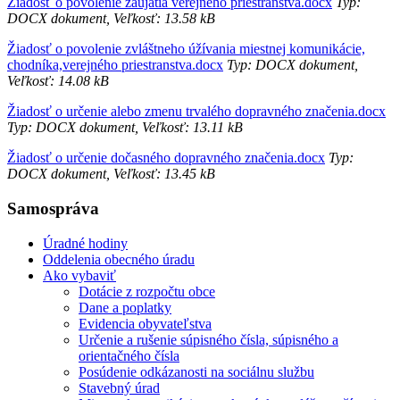
Žiadosť o povolenie zaujatia verejného priestranstva.docx
Typ:
DOCX dokument, Veľkosť: 13.58 kB
Žiadosť o povolenie zvláštneho úžívania miestnej komunikácie,
chodníka,verejného priestranstva.docx
Typ: DOCX dokument,
Veľkosť: 14.08 kB
Žiadosť o určenie alebo zmenu trvalého dopravného značenia.docx
Typ: DOCX dokument, Veľkosť: 13.11 kB
Žiadosť o určenie dočasného dopravného značenia.docx
Typ:
DOCX dokument, Veľkosť: 13.45 kB
Samospráva
Úradné hodiny
Oddelenia obecného úradu
Ako vybaviť
Dotácie z rozpočtu obce
Dane a poplatky
Evidencia obyvateľstva
Určenie a rušenie súpisného čísla, súpisného a
orientačného čísla
Posúdenie odkázanosti na sociálnu službu
Stavebný úrad