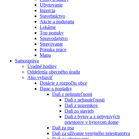
Ubytovanie
Inzercia
Stavebníctvo
Akcie a podujatia
Lekárne
Top ponuky
Spravodajstvo
Stravovanie
Ponuka práce
Mapa
Samospráva
Úradné hodiny
Oddelenia obecného úradu
Ako vybaviť
Dotácie z rozpočtu obce
Dane a poplatky
Daň z nehnuteľnosti
Daň z nehnuteľnosti
Daň z pozemkov
Daň zo stavieb
Daň z bytov a z nebytových
priestorov v bytovom dome
Daň za psa
Daň za užívanie verejného priestranstva
Daň za ubytovanie