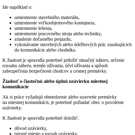
Ide napríklad o:
umiestnenie stavebného materiálu,
umiestnenie veľkoobjemového kontajnera,
umiestnenie lešenia,
umiestnenie pracovného stroja alebo techniky,
zriadenie dočasného prejazdu,
vykonávanie stavebných alebo údržbových prác zasahujúcich
do komunikácie alebo chodníka.
K žiadosti je spravidla potrebné priložiť situačný nákres, určenie
rozsahu záberu, termín užívania, účel užívania a spôsob
zabezpečenia bezpečnosti chodcov a cestnej premávky.
Žiadosť o čiastočnú alebo úplnú uzávierku miestnej
komunikácie
Ak si práce vyžadujú obmedzenie alebo uzavretie premávky
na miestnej komunikácii, je potrebné požiadať obec o povolenie
uzávierky.
K žiadosti je spravidla potrebné doložiť:
dôvod uzávierky,
presné miesto a rozsah uzávierky,