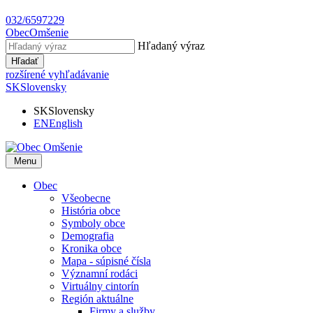
032/6597229
Obec
Omšenie
Hľadaný výraz
Hľadať
rozšírené vyhľadávanie
SK
Slovensky
SK
Slovensky
EN
English
Menu
Obec
Všeobecne
História obce
Symboly obce
Demografia
Kronika obce
Mapa - súpisné čísla
Významní rodáci
Virtuálny cintorín
Región aktuálne
Firmy a služby