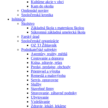
Kultúrne akcie v obci
Kam do okolia
Omšenské noviny
Spoločenská kronika
Inštitúcie
Školstvo
Základná škola s materskou školou
Súkromná základná umelecká škola
Farský úrad
Spoločenské organizácie
OZ TJ Žihlavník
Podnikateľské subjekty
Agentúry, reality, médiá
Cestovanie a doprava
Krása, zdravie, relax
Predaj, predajne, obchody
Priemysel a výroba
Remeslá a malovýroba
Servis, opravovne
Služby
Stavebné firmy
Stravovanie, zábavné podniky
Ubytovanie
Vzdelávanie
Zdravie, lekári, lekárne