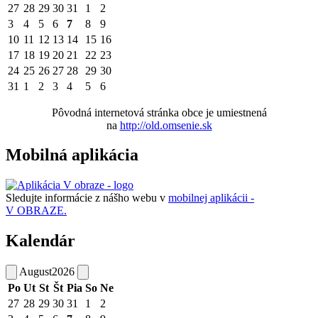
27
28
29
30
31
1
2
3
4
5
6
7
8
9
10
11
12
13
14
15
16
17
18
19
20
21
22
23
24
25
26
27
28
29
30
31
1
2
3
4
5
6
Pôvodná internetová stránka obce je umiestnená
na
http://old.omsenie.sk
Mobilná aplikácia
Sledujte informácie z nášho webu v
mobilnej aplikácii -
V OBRAZE.
Kalendár
August
2026
Po
Ut
St
Št
Pia
So
Ne
27
28
29
30
31
1
2