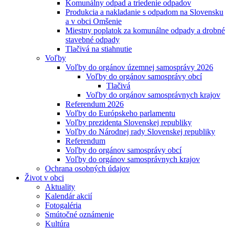
Komunálny odpad a triedenie odpadov
Produkcia a nakladanie s odpadom na Slovensku
a v obci Omšenie
Miestny poplatok za komunálne odpady a drobné
stavebné odpady
Tlačivá na stiahnutie
Voľby
Voľby do orgánov územnej samosprávy 2026
Voľby do orgánov samosprávy obcí
Tlačivá
Voľby do orgánov samosprávnych krajov
Referendum 2026
Voľby do Európskeho parlamentu
Voľby prezidenta Slovenskej republiky
Voľby do Národnej rady Slovenskej republiky
Referendum
Voľby do orgánov samosprávy obcí
Voľby do orgánov samosprávnych krajov
Ochrana osobných údajov
Život v obci
Aktuality
Kalendár akcií
Fotogaléria
Smútočné oznámenie
Kultúra