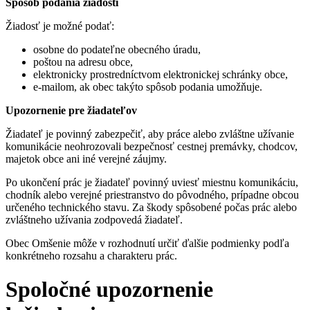
Spôsob podania žiadosti
Žiadosť je možné podať:
osobne do podateľne obecného úradu,
poštou na adresu obce,
elektronicky prostredníctvom elektronickej schránky obce,
e-mailom, ak obec takýto spôsob podania umožňuje.
Upozornenie pre žiadateľov
Žiadateľ je povinný zabezpečiť, aby práce alebo zvláštne užívanie
komunikácie neohrozovali bezpečnosť cestnej premávky, chodcov,
majetok obce ani iné verejné záujmy.
Po ukončení prác je žiadateľ povinný uviesť miestnu komunikáciu,
chodník alebo verejné priestranstvo do pôvodného, prípadne obcou
určeného technického stavu. Za škody spôsobené počas prác alebo
zvláštneho užívania zodpovedá žiadateľ.
Obec Omšenie môže v rozhodnutí určiť ďalšie podmienky podľa
konkrétneho rozsahu a charakteru prác.
Spoločné upozornenie