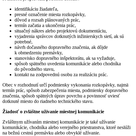
identifikáciu žiadateľa,
presné označenie miesta rozkopávky,
dôvod a rozsah plánovaných prác,
termín začatia a ukončenia prác,
situačný nákres alebo projektovú dokumentáciu,
vyjadrenia správcov dotknutých inžinierskych sietí, ak sú
potrebné,
návrh dočasného dopravného značenia, ak dôjde
k obmedzeniu premávky,
stanovisko dopravného inšpektorátu, ak sa vyžaduje,
spôsob spätného uvedenia komunikácie alebo chodníka
do pôvodného stavu,
kontakt na zodpovednú osobu za realizáciu prác.
Obec v rozhodnutí určí podmienky vykonania rozkopávky, najmä
termín prác, spôsob zabezpečenia miesta, podmienky dopravného
značenia, spôsob spätných úprav povrchu a povinnosť uviesť
dotknuté miesto do riadneho technického stavu.
Žiadosť o zvláštne užívanie miestnej komunikácie
Zvláštnym užívaním miestnej komunikácie je také užívanie
komunikácie, chodníka alebo verejného priestranstva, ktoré neslúži
na bežnú cestnú premávku alebo obvyklé užívanie.