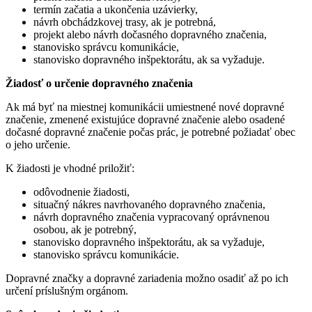
termín začatia a ukončenia uzávierky,
návrh obchádzkovej trasy, ak je potrebná,
projekt alebo návrh dočasného dopravného značenia,
stanovisko správcu komunikácie,
stanovisko dopravného inšpektorátu, ak sa vyžaduje.
Žiadosť o určenie dopravného značenia
Ak má byť na miestnej komunikácii umiestnené nové dopravné
značenie, zmenené existujúce dopravné značenie alebo osadené
dočasné dopravné značenie počas prác, je potrebné požiadať obec
o jeho určenie.
K žiadosti je vhodné priložiť:
odôvodnenie žiadosti,
situačný nákres navrhovaného dopravného značenia,
návrh dopravného značenia vypracovaný oprávnenou
osobou, ak je potrebný,
stanovisko dopravného inšpektorátu, ak sa vyžaduje,
stanovisko správcu komunikácie.
Dopravné značky a dopravné zariadenia možno osadiť až po ich
určení príslušným orgánom.