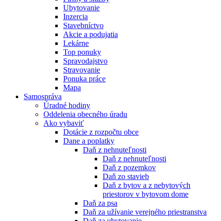
Ubytovanie
Inzercia
Stavebníctvo
Akcie a podujatia
Lekárne
Top ponuky
Spravodajstvo
Stravovanie
Ponuka práce
Mapa
Samospráva
Úradné hodiny
Oddelenia obecného úradu
Ako vybaviť
Dotácie z rozpočtu obce
Dane a poplatky
Daň z nehnuteľnosti
Daň z nehnuteľnosti
Daň z pozemkov
Daň zo stavieb
Daň z bytov a z nebytových
priestorov v bytovom dome
Daň za psa
Daň za užívanie verejného priestranstva
Daň za ubytovanie