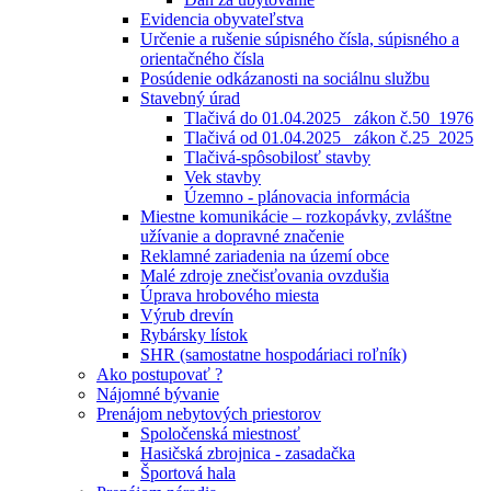
Evidencia obyvateľstva
Určenie a rušenie súpisného čísla, súpisného a
orientačného čísla
Posúdenie odkázanosti na sociálnu službu
Stavebný úrad
Tlačivá do 01.04.2025_ zákon č.50_1976
Tlačivá od 01.04.2025_ zákon č.25_2025
Tlačivá-spôsobilosť stavby
Vek stavby
Územno - plánovacia informácia
Miestne komunikácie – rozkopávky, zvláštne
užívanie a dopravné značenie
Reklamné zariadenia na území obce
Malé zdroje znečisťovania ovzdušia
Úprava hrobového miesta
Výrub drevín
Rybársky lístok
SHR (samostatne hospodáriaci roľník)
Ako postupovať ?
Nájomné bývanie
Prenájom nebytových priestorov
Spoločenská miestnosť
Hasičská zbrojnica - zasadačka
Športová hala