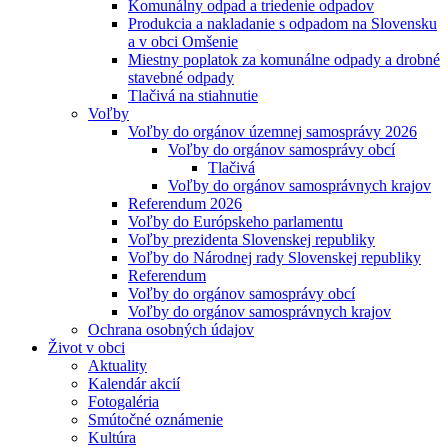
Komunálny odpad a triedenie odpadov
Produkcia a nakladanie s odpadom na Slovensku
a v obci Omšenie
Miestny poplatok za komunálne odpady a drobné
stavebné odpady
Tlačivá na stiahnutie
Voľby
Voľby do orgánov územnej samosprávy 2026
Voľby do orgánov samosprávy obcí
Tlačivá
Voľby do orgánov samosprávnych krajov
Referendum 2026
Voľby do Európskeho parlamentu
Voľby prezidenta Slovenskej republiky
Voľby do Národnej rady Slovenskej republiky
Referendum
Voľby do orgánov samosprávy obcí
Voľby do orgánov samosprávnych krajov
Ochrana osobných údajov
Život v obci
Aktuality
Kalendár akcií
Fotogaléria
Smútočné oznámenie
Kultúra