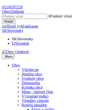
032/6597229
Obec
Omšenie
Hľadaný výraz
Hľadať
rozšírené vyhľadávanie
SK
Slovensky
SK
Slovensky
EN
English
Menu
Obec
Všeobecne
História obce
Symboly obce
Demografia
Kronika obce
Mapa - súpisné čísla
Významní rodáci
Virtuálny cintorín
Región aktuálne
Firmy a služby