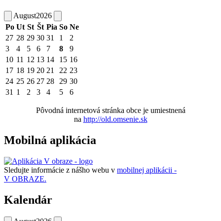
August
2026
Po
Ut
St
Št
Pia
So
Ne
27
28
29
30
31
1
2
3
4
5
6
7
8
9
10
11
12
13
14
15
16
17
18
19
20
21
22
23
24
25
26
27
28
29
30
31
1
2
3
4
5
6
Pôvodná internetová stránka obce je umiestnená
na
http://old.omsenie.sk
Mobilná aplikácia
Sledujte informácie z nášho webu v
mobilnej aplikácii -
V OBRAZE.
Kalendár