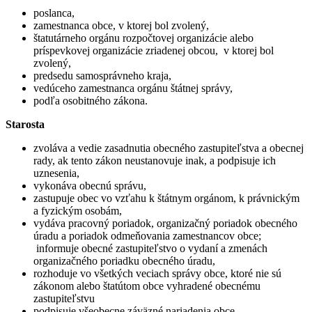
poslanca,
zamestnanca obce, v ktorej bol zvolený,
štatutárneho orgánu rozpočtovej organizácie alebo
príspevkovej organizácie zriadenej obcou, v ktorej bol
zvolený,
predsedu samosprávneho kraja,
vedúceho zamestnanca orgánu štátnej správy,
podľa osobitného zákona.
Starosta
zvoláva a vedie zasadnutia obecného zastupiteľstva a obecnej
rady, ak tento zákon neustanovuje inak, a podpisuje ich
uznesenia,
vykonáva obecnú správu,
zastupuje obec vo vzťahu k štátnym orgánom, k právnickým
a fyzickým osobám,
vydáva pracovný poriadok, organizačný poriadok obecného
úradu a poriadok odmeňovania zamestnancov obce;
informuje obecné zastupiteľstvo o vydaní a zmenách
organizačného poriadku obecného úradu,
rozhoduje vo všetkých veciach správy obce, ktoré nie sú
zákonom alebo štatútom obce vyhradené obecnému
zastupiteľstvu
podpisuje všeobecne záväzné nariadenia obce