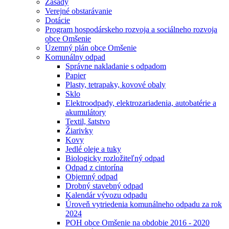
Zásady
Verejné obstarávanie
Dotácie
Program hospodárskeho rozvoja a sociálneho rozvoja
obce Omšenie
Územný plán obce Omšenie
Komunálny odpad
Správne nakladanie s odpadom
Papier
Plasty, tetrapaky, kovové obaly
Sklo
Elektroodpady, elektrozariadenia, autobatérie a
akumulátory
Textil, šatstvo
Žiarivky
Kovy
Jedlé oleje a tuky
Biologicky rozložiteľný odpad
Odpad z cintorína
Objemný odpad
Drobný stavebný odpad
Kalendár vývozu odpadu
Úroveň vytriedenia komunálneho odpadu za rok
2024
POH obce Omšenie na obdobie 2016 - 2020