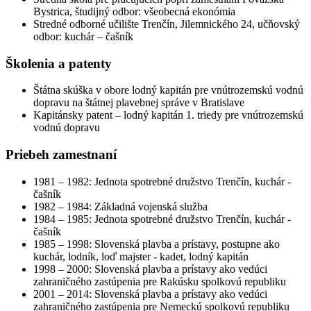
Bystrica, študijný odbor: všeobecná ekonómia
Stredné odborné učilište Trenčín, Jilemnického 24, učňovský
odbor: kuchár – čašník
Školenia a patenty
Štátna skúška v obore lodný kapitán pre vnútrozemskú vodnú
dopravu na štátnej plavebnej správe v Bratislave
Kapitánsky patent – lodný kapitán 1. triedy pre vnútrozemskú
vodnú dopravu
Priebeh zamestnaní
1981 – 1982: Jednota spotrebné družstvo Trenčín, kuchár -
čašník
1982 – 1984: Základná vojenská služba
1984 – 1985: Jednota spotrebné družstvo Trenčín, kuchár -
čašník
1985 – 1998: Slovenská plavba a prístavy, postupne ako
kuchár, lodník, loď majster - kadet, lodný kapitán
1998 – 2000: Slovenská plavba a prístavy ako vedúci
zahraničného zastúpenia pre Rakúsku spolkovú republiku
2001 – 2014: Slovenská plavba a prístavy ako vedúci
zahraničného zastúpenia pre Nemeckú spolkovú republiku