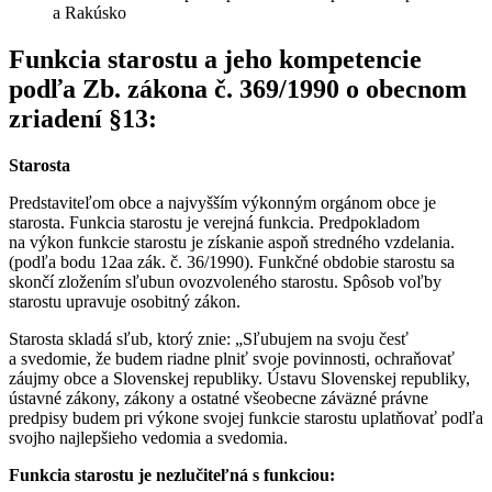
a Rakúsko
Funkcia starostu a jeho kompetencie
podľa Zb. zákona č. 369/1990 o obecnom
zriadení §13:
Starosta
Predstaviteľom obce a najvyšším výkonným orgánom obce je
starosta. Funkcia starostu je verejná funkcia. Predpokladom
na výkon funkcie starostu je získanie aspoň stredného vzdelania.
(podľa bodu 12aa zák. č. 36/1990). Funkčné obdobie starostu sa
skončí zložením sľubun ovozvoleného starostu. Spôsob voľby
starostu upravuje osobitný zákon.
Starosta skladá sľub, ktorý znie: „Sľubujem na svoju česť
a svedomie, že budem riadne plniť svoje povinnosti, ochraňovať
záujmy obce a Slovenskej republiky. Ústavu Slovenskej republiky,
ústavné zákony, zákony a ostatné všeobecne záväzné právne
predpisy budem pri výkone svojej funkcie starostu uplatňovať podľa
svojho najlepšieho vedomia a svedomia.
Funkcia starostu je nezlučiteľná s funkciou: