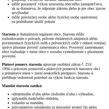
môže pozastaviť výkon uznesenia obecného zastupiteľstva,
ak sa domnieva, že odporuje zákonu alebo je pre obec zjavne
nevýhodné
môže právnickej osobe alebo fyzickej osobe oprávnenej
na podnikanie uložiť pokutu
Starosta
je štatutárnym orgánom obce. Starosta môže
rozhodovaním o právach, právom chránených záujmoch alebo
povinnostiach fyzických osôb a právnických osôb v oblasti verejnej
správy písomne poveriť zamestnanca obce. Poverený zamestnanec
obce rozhoduje v mene obce v rozsahu vymedzenom v písomnom
poverení.
Platové pomery starostu
upravuje osobitný zákon č. 253/
1994 o právnom postavení a platových pomeroch starostov obcí
a primátorov miest v znení neskorších predpisov. Starosta si
prehlbuje vedomosti potrebné na výkon funkcie starostu.
Mandát starostu zaniká:
odmietnutím sľubu alebo zložením sľubu s výhradou,
uplynutím funkčného obdobia,
vzdaním sa mandátu,
právoplatným odsúdením za úmyselný trestný čin alebo