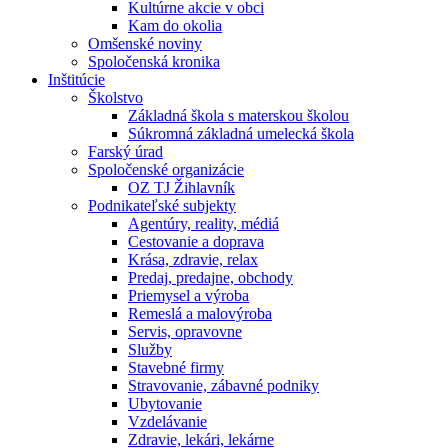
Kultúrne akcie v obci
Kam do okolia
Omšenské noviny
Spoločenská kronika
Inštitúcie
Školstvo
Základná škola s materskou školou
Súkromná základná umelecká škola
Farský úrad
Spoločenské organizácie
OZ TJ Žihlavník
Podnikateľské subjekty
Agentúry, reality, médiá
Cestovanie a doprava
Krása, zdravie, relax
Predaj, predajne, obchody
Priemysel a výroba
Remeslá a malovýroba
Servis, opravovne
Služby
Stavebné firmy
Stravovanie, zábavné podniky
Ubytovanie
Vzdelávanie
Zdravie, lekári, lekárne