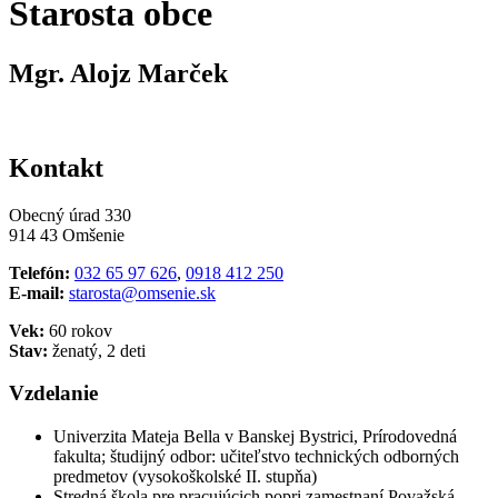
Starosta obce
Mgr. Alojz Marček
Kontakt
Obecný úrad 330
914 43 Omšenie
Telefón:
032 65 97 626
,
0918 412 250
E-mail:
starosta@omsenie.sk
Vek:
60 rokov
Stav:
ženatý, 2 deti
Vzdelanie
Univerzita Mateja Bella v Banskej Bystrici, Prírodovedná
fakulta; študijný odbor: učiteľstvo technických odborných
predmetov (vysokoškolské II. stupňa)
Stredná škola pre pracujúcich popri zamestnaní Považská