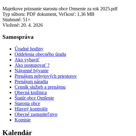
Majetkove priznanie starostu obce Omsenie za rok 2025.pdf
Typ súboru: PDF dokument, Veľkosť: 1,36 MB
Stiahnuté: 51×
Vložené:
20. 4. 2026
Samospráva
Úradné hodiny
Oddelenia obecného úradu
Ako vybaviť
Ako postupovať ?
Nájomné bývanie
Prenájom nebytových priestorov
Prenájom náradia
Cenník služieb a prenájmu
Obecná knižnica
Štatút obce Omšenie
Starosta obce
Hlavný kontrolór
Obecné zastupiteľstvo
Komisie
Kalendár