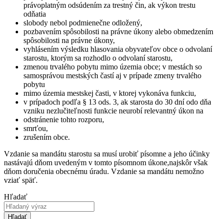
právoplatným odsúdením za trestný čin, ak výkon trestu
odňatia
slobody nebol podmienečne odložený,
pozbavením spôsobilosti na právne úkony alebo obmedzením
spôsobilosti na právne úkony,
vyhlásením výsledku hlasovania obyvateľov obce o odvolaní
starostu, ktorým sa rozhodlo o odvolaní starostu,
zmenou trvalého pobytu mimo územia obce; v mestách so
samosprávou mestských častí aj v prípade zmeny trvalého
pobytu
mimo územia mestskej časti, v ktorej vykonáva funkciu,
v prípadoch podľa § 13 ods. 3, ak starosta do 30 dní odo dňa
vzniku nezlučiteľnosti funkcie neurobí relevantný úkon na
odstránenie tohto rozporu,
smrťou,
zrušením obce.
Vzdanie sa mandátu starostu sa musí urobiť písomne a jeho účinky
nastávajú dňom uvedeným v tomto písomnom úkone,najskôr však
dňom doručenia obecnému úradu. Vzdanie sa mandátu nemožno
vziať späť.
Hľadať
Hľadať