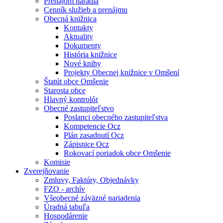
Prenájom náradia
Cenník služieb a prenájmu
Obecná knižnica
Kontakty
Aktuality
Dokumenty
História knižnice
Nové knihy
Projekty Obecnej knižnice v Omšení
Štatút obce Omšenie
Starosta obce
Hlavný kontrolór
Obecné zastupiteľstvo
Poslanci obecného zastupiteľstva
Kompetencie Ocz
Plán zasadnutí Ocz
Zápisnice Ocz
Rokovací poriadok obce Omšenie
Komisie
Zverejňovanie
Zmluvy, Faktúry, Objednávky
FZO - archív
Všeobecné záväzné nariadenia
Úradná tabuľa
Hospodárenie