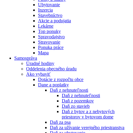
Ubytovanie
Inzercia
Stavebníctvo
Akcie a podujatia
Lekárne
Top ponuky
Spravodajstvo
Stravovanie
Ponuka práce
Mapa
Samospráva
Úradné hodiny
Oddelenia obecného úradu
Ako vybaviť
Dotácie z rozpočtu obce
Dane a poplatky
Daň z nehnuteľnosti
Daň z nehnuteľnosti
Daň z pozemkov
Daň zo stavieb
Daň z bytov a z nebytových
priestorov v bytovom dome
Daň za psa
Daň za užívanie verejného priestranstva
Daň za ubytovanie