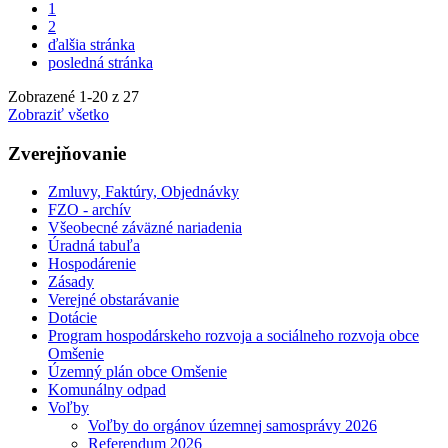
1
2
ďalšia stránka
posledná stránka
Zobrazené
1
-
20
z 27
Zobraziť všetko
Zverejňovanie
Zmluvy, Faktúry, Objednávky
FZO - archív
Všeobecné záväzné nariadenia
Úradná tabuľa
Hospodárenie
Zásady
Verejné obstarávanie
Dotácie
Program hospodárskeho rozvoja a sociálneho rozvoja obce
Omšenie
Územný plán obce Omšenie
Komunálny odpad
Voľby
Voľby do orgánov územnej samosprávy 2026
Referendum 2026