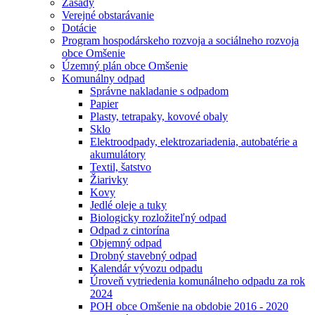
Zásady
Verejné obstarávanie
Dotácie
Program hospodárskeho rozvoja a sociálneho rozvoja
obce Omšenie
Územný plán obce Omšenie
Komunálny odpad
Správne nakladanie s odpadom
Papier
Plasty, tetrapaky, kovové obaly
Sklo
Elektroodpady, elektrozariadenia, autobatérie a
akumulátory
Textil, šatstvo
Žiarivky
Kovy
Jedlé oleje a tuky
Biologicky rozložiteľný odpad
Odpad z cintorína
Objemný odpad
Drobný stavebný odpad
Kalendár vývozu odpadu
Úroveň vytriedenia komunálneho odpadu za rok
2024
POH obce Omšenie na obdobie 2016 - 2020