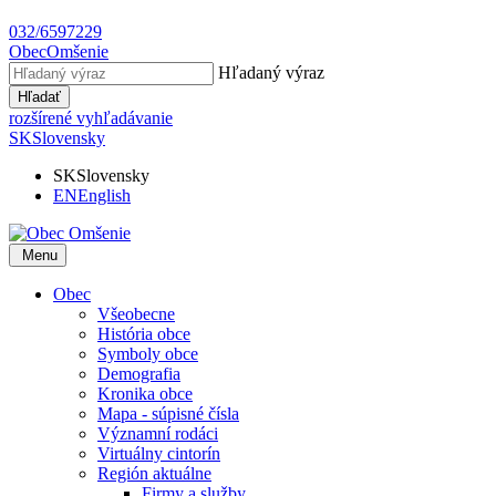
032/6597229
Obec
Omšenie
Hľadaný výraz
Hľadať
rozšírené vyhľadávanie
SK
Slovensky
SK
Slovensky
EN
English
Menu
Obec
Všeobecne
História obce
Symboly obce
Demografia
Kronika obce
Mapa - súpisné čísla
Významní rodáci
Virtuálny cintorín
Región aktuálne
Firmy a služby