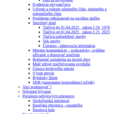
Evidencia obyvateľstva
Určenie a rušenie súpisného čísla, súpisného a
orientačného čísla
Posúdenie odkázanosti na sociálnu službu
Stavebný úrad
Tlačivá do 01.04.2025_ zákon č.50_1976
Tlačivá od 01.04.2025_ zákon č.25_2025
Tlačivá-spôsobilosť stavby
Vek stavby
Územno - plánovacia informácia
Miestne komunikácie – rozkopávky, zvláštne
užívanie a dopravné značenie
Reklamné zariadenia na území obce
Malé zdroje znečisťovania ovzdušia
Úprava hrobového miesta
Výrub drevín
Rybársky lístok
SHR (samostatne hospodáriaci roľník)
Ako postupovať ?
Nájomné bývanie
Prenájom nebytových priestorov
Spoločenská miestnosť
Hasičská zbrojnica - zasadačka
Športová hala