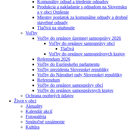
Komunálny odpad a triedenie odpadov
Produkcia a nakladanie s odpadom na Slovensku
a v obci Omšenie
Miestny poplatok za komunálne odpady a drobné
stavebné odpady
Tlačivá na stiahnutie
Voľby
Voľby do orgánov územnej samosprávy 2026
Voľby do orgánov samosprávy obcí
Tlačivá
Voľby do orgánov samosprávnych krajov
Referendum 2026
Voľby do Európskeho parlamentu
Voľby prezidenta Slovenskej republiky
Voľby do Národnej rady Slovenskej republiky
Referendum
Voľby do orgánov samosprávy obcí
Voľby do orgánov samosprávnych krajov
Ochrana osobných údajov
Život v obci
Aktuality
Kalendár akcií
Fotogaléria
Smútočné oznámenie
Kultúra