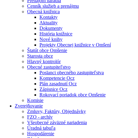
Prenájom náradia
Cenník služieb a prenájmu
Obecná knižnica
Kontakty
Aktuality
Dokumenty
História knižnice
Nové knihy
Projekty Obecnej knižnice v Omšení
Štatút obce Omšenie
Starosta obce
Hlavný kontrolór
Obecné zastupiteľstvo
Poslanci obecného zastupiteľstva
Kompetencie Ocz
Plán zasadnutí Ocz
Zápisnice Ocz
Rokovací poriadok obce Omšenie
Komisie
Zverejňovanie
Zmluvy, Faktúry, Objednávky
FZO - archív
Všeobecné záväzné nariadenia
Úradná tabuľa
Hospodárenie