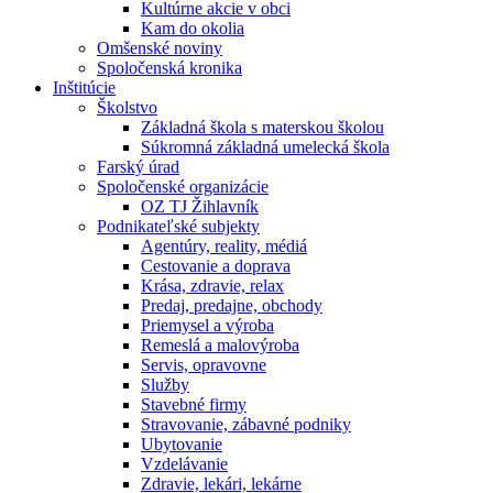
Kultúrne akcie v obci
Kam do okolia
Omšenské noviny
Spoločenská kronika
Inštitúcie
Školstvo
Základná škola s materskou školou
Súkromná základná umelecká škola
Farský úrad
Spoločenské organizácie
OZ TJ Žihlavník
Podnikateľské subjekty
Agentúry, reality, médiá
Cestovanie a doprava
Krása, zdravie, relax
Predaj, predajne, obchody
Priemysel a výroba
Remeslá a malovýroba
Servis, opravovne
Služby
Stavebné firmy
Stravovanie, zábavné podniky
Ubytovanie
Vzdelávanie
Zdravie, lekári, lekárne