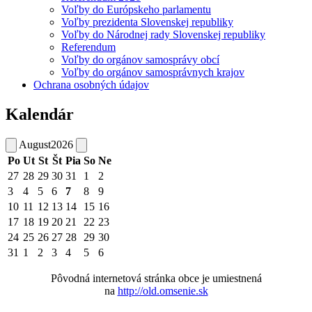
Voľby do Európskeho parlamentu
Voľby prezidenta Slovenskej republiky
Voľby do Národnej rady Slovenskej republiky
Referendum
Voľby do orgánov samosprávy obcí
Voľby do orgánov samosprávnych krajov
Ochrana osobných údajov
Kalendár
August
2026
Po
Ut
St
Št
Pia
So
Ne
27
28
29
30
31
1
2
3
4
5
6
7
8
9
10
11
12
13
14
15
16
17
18
19
20
21
22
23
24
25
26
27
28
29
30
31
1
2
3
4
5
6
Pôvodná internetová stránka obce je umiestnená
na
http://old.omsenie.sk