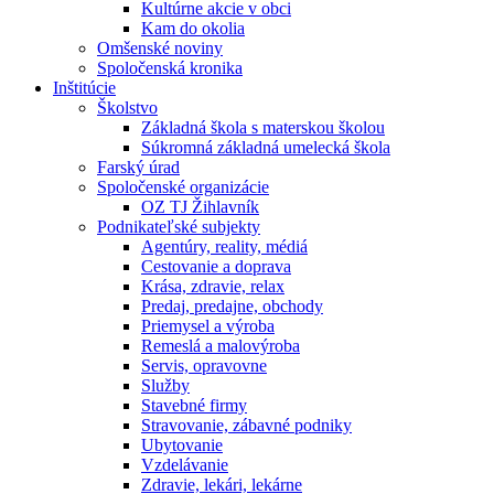
Kultúrne akcie v obci
Kam do okolia
Omšenské noviny
Spoločenská kronika
Inštitúcie
Školstvo
Základná škola s materskou školou
Súkromná základná umelecká škola
Farský úrad
Spoločenské organizácie
OZ TJ Žihlavník
Podnikateľské subjekty
Agentúry, reality, médiá
Cestovanie a doprava
Krása, zdravie, relax
Predaj, predajne, obchody
Priemysel a výroba
Remeslá a malovýroba
Servis, opravovne
Služby
Stavebné firmy
Stravovanie, zábavné podniky
Ubytovanie
Vzdelávanie
Zdravie, lekári, lekárne