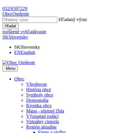
032/6597229
Obec
Omšenie
Hľadaný výraz
Hľadať
rozšírené vyhľadávanie
SK
Slovensky
SK
Slovensky
EN
English
Menu
Obec
Všeobecne
História obce
Symboly obce
Demografia
Kronika obce
Mapa - súpisné čísla
Významní rodáci
Virtuálny cintorín
Región aktuálne
Firmy a služby