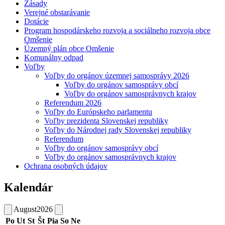
Zásady
Verejné obstarávanie
Dotácie
Program hospodárskeho rozvoja a sociálneho rozvoja obce
Omšenie
Územný plán obce Omšenie
Komunálny odpad
Voľby
Voľby do orgánov územnej samosprávy 2026
Voľby do orgánov samosprávy obcí
Voľby do orgánov samosprávnych krajov
Referendum 2026
Voľby do Európskeho parlamentu
Voľby prezidenta Slovenskej republiky
Voľby do Národnej rady Slovenskej republiky
Referendum
Voľby do orgánov samosprávy obcí
Voľby do orgánov samosprávnych krajov
Ochrana osobných údajov
Kalendár
August
2026
Po
Ut
St
Št
Pia
So
Ne