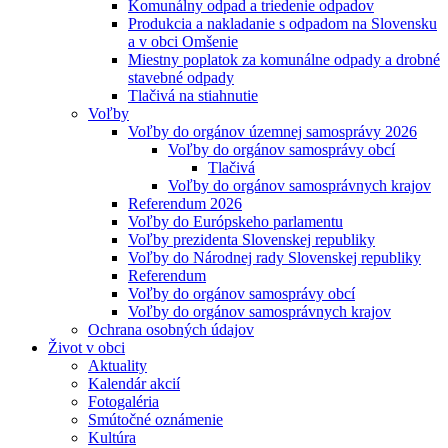
Komunálny odpad a triedenie odpadov
Produkcia a nakladanie s odpadom na Slovensku
a v obci Omšenie
Miestny poplatok za komunálne odpady a drobné
stavebné odpady
Tlačivá na stiahnutie
Voľby
Voľby do orgánov územnej samosprávy 2026
Voľby do orgánov samosprávy obcí
Tlačivá
Voľby do orgánov samosprávnych krajov
Referendum 2026
Voľby do Európskeho parlamentu
Voľby prezidenta Slovenskej republiky
Voľby do Národnej rady Slovenskej republiky
Referendum
Voľby do orgánov samosprávy obcí
Voľby do orgánov samosprávnych krajov
Ochrana osobných údajov
Život v obci
Aktuality
Kalendár akcií
Fotogaléria
Smútočné oznámenie
Kultúra