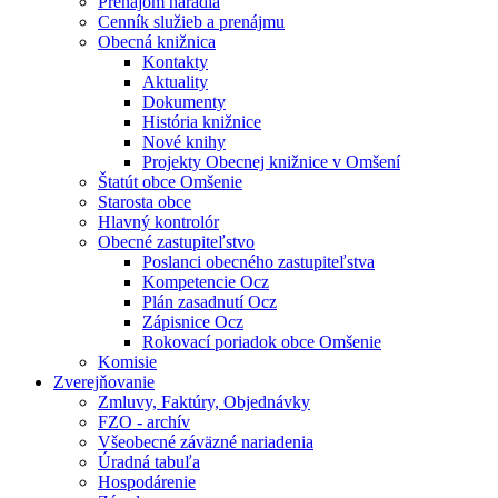
Prenájom náradia
Cenník služieb a prenájmu
Obecná knižnica
Kontakty
Aktuality
Dokumenty
História knižnice
Nové knihy
Projekty Obecnej knižnice v Omšení
Štatút obce Omšenie
Starosta obce
Hlavný kontrolór
Obecné zastupiteľstvo
Poslanci obecného zastupiteľstva
Kompetencie Ocz
Plán zasadnutí Ocz
Zápisnice Ocz
Rokovací poriadok obce Omšenie
Komisie
Zverejňovanie
Zmluvy, Faktúry, Objednávky
FZO - archív
Všeobecné záväzné nariadenia
Úradná tabuľa
Hospodárenie