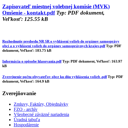
Zapisovateľ miestnej volebnej komisie (MVK)
Omšenie - kontakt.pdf
Typ: PDF dokument,
Veľkosť: 125.55 kB
Rozhodnutie predsedu NR SR o vyhlásení volieb do orgánov samosprávy
obcí a o vyhlásení volieb do orgánov samosprávnych krajov.pdf
Typ: PDF
dokument, Veľkosť: 183.75 kB
Informácia o spôsobe hlasovania.pdf
Typ: PDF dokument, Veľkosť: 163.97
kB
Zverejnenie počtu obyvateľov obce ku dňu vyhlásenia volieb .pdf
Typ: PDF
dokument, Veľkosť: 164.9 kB
Zverejňovanie
Zmluvy, Faktúry, Objednávky
FZO - archív
Všeobecné záväzné nariadenia
Úradná tabuľa
Hospodárenie