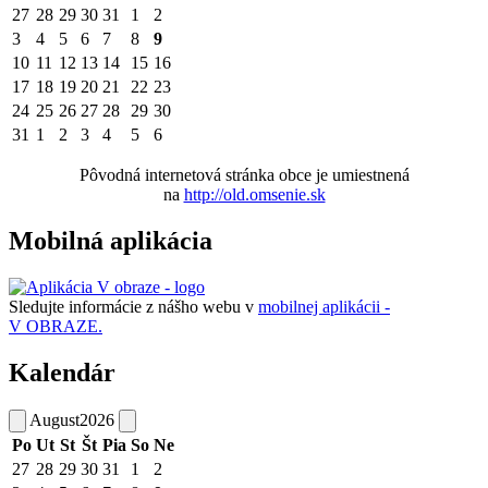
27
28
29
30
31
1
2
3
4
5
6
7
8
9
10
11
12
13
14
15
16
17
18
19
20
21
22
23
24
25
26
27
28
29
30
31
1
2
3
4
5
6
Pôvodná internetová stránka obce je umiestnená
na
http://old.omsenie.sk
Mobilná aplikácia
Sledujte informácie z nášho webu v
mobilnej aplikácii -
V OBRAZE.
Kalendár
August
2026
Po
Ut
St
Št
Pia
So
Ne
27
28
29
30
31
1
2