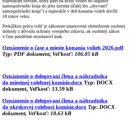
vojenskom obvode, ktorý patrí na účely volieb do orgánov
samosprávneho kraja do jeho územia (ďalej len „obyvateľ
samosprávneho kraja”) a najneskôr v deň konania volieb dovŕši
18 rokov veku.
Prekážkou práva voliť je zákonom ustanovené obmedzenie osobnej
slobody z dôvodu ochrany verejného zdravia, ak osobitný zákon
v čase pandémie neustanoví inak.
Oznámenie o čase a mieste konania volieb 2026.pdf
Typ: PDF dokument, Veľkosť: 106.05 kB
Oznámenie o delegovaní člena a náhradníka
do miestnej volebnej komisie.docx
Typ: DOCX
dokument, Veľkosť: 13.59 kB
Oznámenie o delegovaní člena a náhradníka
do okrskovej volebnej komisie.docx
Typ: DOCX
dokument, Veľkosť: 18.63 kB