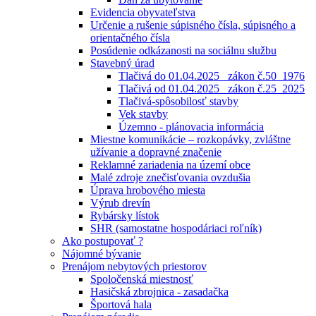
Evidencia obyvateľstva
Určenie a rušenie súpisného čísla, súpisného a
orientačného čísla
Posúdenie odkázanosti na sociálnu službu
Stavebný úrad
Tlačivá do 01.04.2025_ zákon č.50_1976
Tlačivá od 01.04.2025_ zákon č.25_2025
Tlačivá-spôsobilosť stavby
Vek stavby
Územno - plánovacia informácia
Miestne komunikácie – rozkopávky, zvláštne
užívanie a dopravné značenie
Reklamné zariadenia na území obce
Malé zdroje znečisťovania ovzdušia
Úprava hrobového miesta
Výrub drevín
Rybársky lístok
SHR (samostatne hospodáriaci roľník)
Ako postupovať ?
Nájomné bývanie
Prenájom nebytových priestorov
Spoločenská miestnosť
Hasičská zbrojnica - zasadačka
Športová hala