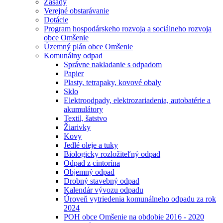
Zásady
Verejné obstarávanie
Dotácie
Program hospodárskeho rozvoja a sociálneho rozvoja
obce Omšenie
Územný plán obce Omšenie
Komunálny odpad
Správne nakladanie s odpadom
Papier
Plasty, tetrapaky, kovové obaly
Sklo
Elektroodpady, elektrozariadenia, autobatérie a
akumulátory
Textil, šatstvo
Žiarivky
Kovy
Jedlé oleje a tuky
Biologicky rozložiteľný odpad
Odpad z cintorína
Objemný odpad
Drobný stavebný odpad
Kalendár vývozu odpadu
Úroveň vytriedenia komunálneho odpadu za rok
2024
POH obce Omšenie na obdobie 2016 - 2020