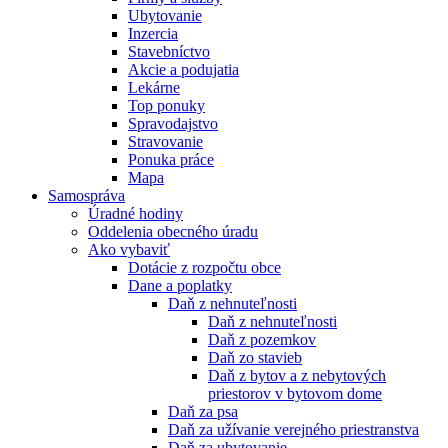
Ubytovanie
Inzercia
Stavebníctvo
Akcie a podujatia
Lekárne
Top ponuky
Spravodajstvo
Stravovanie
Ponuka práce
Mapa
Samospráva
Úradné hodiny
Oddelenia obecného úradu
Ako vybaviť
Dotácie z rozpočtu obce
Dane a poplatky
Daň z nehnuteľnosti
Daň z nehnuteľnosti
Daň z pozemkov
Daň zo stavieb
Daň z bytov a z nebytových
priestorov v bytovom dome
Daň za psa
Daň za užívanie verejného priestranstva
Daň za ubytovanie