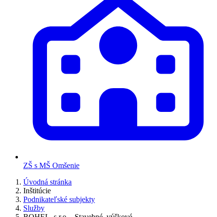
ZŠ s MŠ Omšenie
Úvodná stránka
Inštitúcie
Podnikateľské subjekty
Služby
BOHEL, s.r.o. - Stavebné, výškové,...