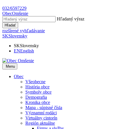
032/6597229
Obec
Omšenie
Hľadaný výraz
Hľadať
rozšírené vyhľadávanie
SK
Slovensky
SK
Slovensky
EN
English
Menu
Obec
Všeobecne
História obce
Symboly obce
Demografia
Kronika obce
Mapa - súpisné čísla
Významní rodáci
Virtuálny cintorín
Región aktuálne
Firmy a služby