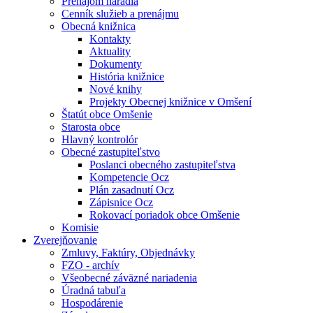
Prenájom náradia
Cenník služieb a prenájmu
Obecná knižnica
Kontakty
Aktuality
Dokumenty
História knižnice
Nové knihy
Projekty Obecnej knižnice v Omšení
Štatút obce Omšenie
Starosta obce
Hlavný kontrolór
Obecné zastupiteľstvo
Poslanci obecného zastupiteľstva
Kompetencie Ocz
Plán zasadnutí Ocz
Zápisnice Ocz
Rokovací poriadok obce Omšenie
Komisie
Zverejňovanie
Zmluvy, Faktúry, Objednávky
FZO - archív
Všeobecné záväzné nariadenia
Úradná tabuľa
Hospodárenie