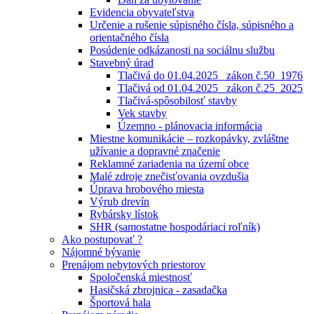
Evidencia obyvateľstva
Určenie a rušenie súpisného čísla, súpisného a
orientačného čísla
Posúdenie odkázanosti na sociálnu službu
Stavebný úrad
Tlačivá do 01.04.2025_ zákon č.50_1976
Tlačivá od 01.04.2025_ zákon č.25_2025
Tlačivá-spôsobilosť stavby
Vek stavby
Územno - plánovacia informácia
Miestne komunikácie – rozkopávky, zvláštne
užívanie a dopravné značenie
Reklamné zariadenia na území obce
Malé zdroje znečisťovania ovzdušia
Úprava hrobového miesta
Výrub drevín
Rybársky lístok
SHR (samostatne hospodáriaci roľník)
Ako postupovať ?
Nájomné bývanie
Prenájom nebytových priestorov
Spoločenská miestnosť
Hasičská zbrojnica - zasadačka
Športová hala