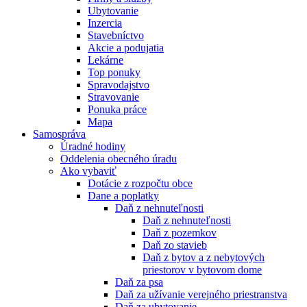
Ubytovanie
Inzercia
Stavebníctvo
Akcie a podujatia
Lekárne
Top ponuky
Spravodajstvo
Stravovanie
Ponuka práce
Mapa
Samospráva
Úradné hodiny
Oddelenia obecného úradu
Ako vybaviť
Dotácie z rozpočtu obce
Dane a poplatky
Daň z nehnuteľnosti
Daň z nehnuteľnosti
Daň z pozemkov
Daň zo stavieb
Daň z bytov a z nebytových
priestorov v bytovom dome
Daň za psa
Daň za užívanie verejného priestranstva
Daň za ubytovanie