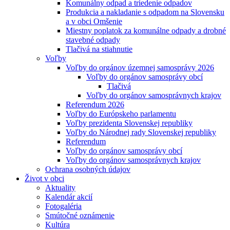
Komunálny odpad a triedenie odpadov
Produkcia a nakladanie s odpadom na Slovensku
a v obci Omšenie
Miestny poplatok za komunálne odpady a drobné
stavebné odpady
Tlačivá na stiahnutie
Voľby
Voľby do orgánov územnej samosprávy 2026
Voľby do orgánov samosprávy obcí
Tlačivá
Voľby do orgánov samosprávnych krajov
Referendum 2026
Voľby do Európskeho parlamentu
Voľby prezidenta Slovenskej republiky
Voľby do Národnej rady Slovenskej republiky
Referendum
Voľby do orgánov samosprávy obcí
Voľby do orgánov samosprávnych krajov
Ochrana osobných údajov
Život v obci
Aktuality
Kalendár akcií
Fotogaléria
Smútočné oznámenie
Kultúra