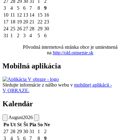
27
28
29
30
31
1
2
3
4
5
6
7
8
9
10
11
12
13
14
15
16
17
18
19
20
21
22
23
24
25
26
27
28
29
30
31
1
2
3
4
5
6
Pôvodná internetová stránka obce je umiestnená
na
http://old.omsenie.sk
Mobilná aplikácia
Sledujte informácie z nášho webu v
mobilnej aplikácii -
V OBRAZE.
Kalendár
August
2026
Po
Ut
St
Št
Pia
So
Ne
27
28
29
30
31
1
2
3
4
5
6
7
8
9