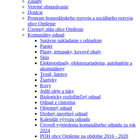
Zásady
Verejné obstarávanie
Dotácie
Program hospodárskeho rozvoja a sociálneho rozvoja
obce Omšenie
Územný plán obce Omšenie
Komunálny odpad
Správne nakladanie s odpadom
Papier
Plasty, tetrapaky, kovové obaly
Sklo
Elektroodpady, elektrozariadenia, autobatérie a
akumulátory
Textil, šatstvo
Žiarivky
Kovy
Jedlé oleje a tuky
Biologicky rozložiteľný odpad
Odpad z cintorína
Objemný odpad
Drobný stavebný odpad
Kalendár vývozu odpadu
Úroveň vytriedenia komunálneho odpadu za rok
2024
POH obce Omšenie na obdobie 2016 - 2020