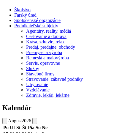
Školstvo
Farský úrad
Spoločenské organizácie
Podnikateľské subjekty
Agentúry, reality, médiá
Cestovanie a doprava
Krása, zdravie, relax
Predaj, predajne, obchody
Priemysel a výroba
Remeslá a malovýroba
Servis, opravovne
Služby
Stavebné firmy
Stravovanie, zábavné podniky
Ubytovanie
Vzdelávanie
Zdravie, lekári, lekárne
Kalendár
August
2026
Po
Ut
St
Št
Pia
So
Ne