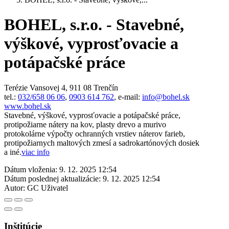
BOHEL, s.r.o. - Stavebné,
výškové, vyprosťovacie a
potápačské práce
Terézie Vansovej 4, 911 08 Trenčín
tel.:
032/658 06 06
,
0903 614 762
, e-mail:
info@bohel.sk
www.bohel.sk
Stavebné, výškové, vyprosťovacie a potápačské práce,
protipožiarne nátery na kov, plasty drevo a murivo
protokolárne výpočty ochranných vrstiev náterov farieb,
protipožiarnych maltových zmesí a sadrokartónových dosiek
a iné.
viac info
Dátum vloženia:
9. 12. 2025 12:54
Dátum poslednej aktualizácie:
9. 12. 2025 12:54
Autor:
GC Uživatel
Inštitúcie