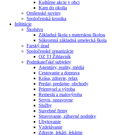
Kultúrne akcie v obci
Kam do okolia
Omšenské noviny
Spoločenská kronika
Inštitúcie
Školstvo
Základná škola s materskou školou
Súkromná základná umelecká škola
Farský úrad
Spoločenské organizácie
OZ TJ Žihlavník
Podnikateľské subjekty
Agentúry, reality, médiá
Cestovanie a doprava
Krása, zdravie, relax
Predaj, predajne, obchody
Priemysel a výroba
Remeslá a malovýroba
Servis, opravovne
Služby
Stavebné firmy
Stravovanie, zábavné podniky
Ubytovanie
Vzdelávanie
Zdravie, lekári, lekárne