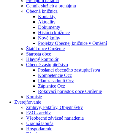
Prenájom náradia
Cenník služieb a prenájmu
Obecná knižnica
Kontakty
Aktuality
Dokumenty
História knižnice
Nové knihy
Projekty Obecnej knižnice v Omšení
Štatút obce Omšenie
Starosta obce
Hlavný kontrolór
Obecné zastupiteľstvo
Poslanci obecného zastupiteľstva
Kompetencie Ocz
Plán zasadnutí Ocz
Zápisnice Ocz
Rokovací poriadok obce Omšenie
Komisie
Zverejňovanie
Zmluvy, Faktúry, Objednávky
FZO - archív
Všeobecné záväzné nariadenia
Úradná tabuľa
Hospodárenie