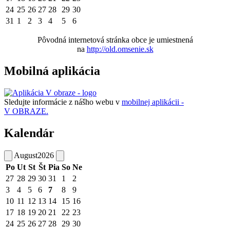
24
25
26
27
28
29
30
31
1
2
3
4
5
6
Pôvodná internetová stránka obce je umiestnená
na
http://old.omsenie.sk
Mobilná aplikácia
Sledujte informácie z nášho webu v
mobilnej aplikácii -
V OBRAZE.
Kalendár
August
2026
Po
Ut
St
Št
Pia
So
Ne
27
28
29
30
31
1
2
3
4
5
6
7
8
9
10
11
12
13
14
15
16
17
18
19
20
21
22
23
24
25
26
27
28
29
30