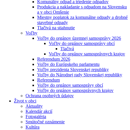
Komunálny odpad a triedenie odpadov
Produkcia a nakladanie s odpadom na Slovensku
a v obci Omšenie
Miestny poplatok za komunálne odpady a drobné
stavebné odpady
Tlačivá na stiahnutie
Voľby
Voľby do orgánov územnej samosprávy 2026
Voľby do orgánov samosprávy obcí
Tlačivá
Voľby do orgánov samosprávnych krajov
Referendum 2026
Voľby do Európskeho parlamentu
Voľby prezidenta Slovenskej republiky
Voľby do Národnej rady Slovenskej republiky
Referendum
Voľby do orgánov samosprávy obcí
Voľby do orgánov samosprávnych krajov
Ochrana osobných údajov
Život v obci
Aktuality
Kalendár akcií
Fotogaléria
Smútočné oznámenie
Kultúra