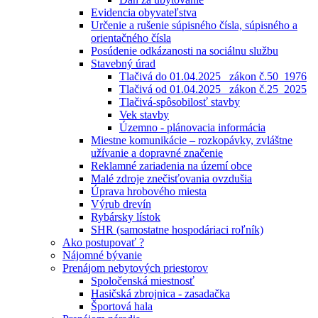
Evidencia obyvateľstva
Určenie a rušenie súpisného čísla, súpisného a
orientačného čísla
Posúdenie odkázanosti na sociálnu službu
Stavebný úrad
Tlačivá do 01.04.2025_ zákon č.50_1976
Tlačivá od 01.04.2025_ zákon č.25_2025
Tlačivá-spôsobilosť stavby
Vek stavby
Územno - plánovacia informácia
Miestne komunikácie – rozkopávky, zvláštne
užívanie a dopravné značenie
Reklamné zariadenia na území obce
Malé zdroje znečisťovania ovzdušia
Úprava hrobového miesta
Výrub drevín
Rybársky lístok
SHR (samostatne hospodáriaci roľník)
Ako postupovať ?
Nájomné bývanie
Prenájom nebytových priestorov
Spoločenská miestnosť
Hasičská zbrojnica - zasadačka
Športová hala