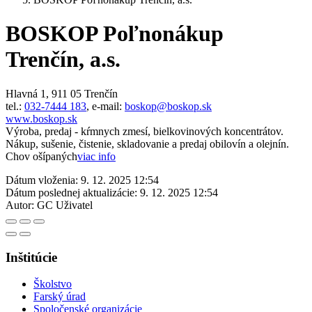
BOSKOP Poľnonákup
Trenčín, a.s.
Hlavná 1, 911 05 Trenčín
tel.:
032-7444 183
, e-mail:
boskop@boskop.sk
www.boskop.sk
Výroba, predaj - kŕmnych zmesí, bielkovinových koncentrátov.
Nákup, sušenie, čistenie, skladovanie a predaj obilovín a olejnín.
Chov ošípaných
viac info
Dátum vloženia:
9. 12. 2025 12:54
Dátum poslednej aktualizácie:
9. 12. 2025 12:54
Autor:
GC Uživatel
Inštitúcie
Školstvo
Farský úrad
Spoločenské organizácie