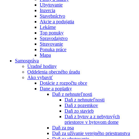
Ubytovanie
Inzercia
Stavebníctvo
Akcie a podujatia
Lekárne
Top ponuky
Spravodajstvo
Stravovanie
Ponuka práce
Mapa
Samospráva
Úradné hodiny
Oddelenia obecného úradu
Ako vybaviť
Dotácie z rozpočtu obce
Dane a poplatky
Daň z nehnuteľnosti
Daň z nehnuteľnosti
Daň z pozemkov
Daň zo stavieb
Daň z bytov a z nebytových
priestorov v bytovom dome
Daň za psa
Daň za užívanie verejného priestranstva
Daň za ubytovanie