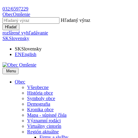
032/6597229
Obec
Omšenie
Hľadaný výraz
Hľadať
rozšírené vyhľadávanie
SK
Slovensky
SK
Slovensky
EN
English
Menu
Obec
Všeobecne
História obce
Symboly obce
Demografia
Kronika obce
Mapa - súpisné čísla
Významní rodáci
Virtuálny cintorín
Región aktuálne
Firmy a služby