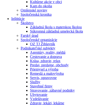
Kultúrne akcie v obci
Kam do okolia
Omšenské noviny
Spoločenská kronika
Inštitúcie
Školstvo
Základná škola s materskou školou
Súkromná základná umelecká škola
Farský úrad
Spoločenské organizácie
OZ TJ Žihlavník
Podnikateľské subjekty
Agentúry, reality, médiá
Cestovanie a doprava
Krása, zdravie, relax
Predaj, predajne, obchody
Priemysel a výroba
Remeslá a malovýroba
Servis, opravovne
Služby
Stavebné firmy
Stravovanie, zábavné podniky
Ubytovanie
Vzdelávanie
Zdravie, lekári, lekárne