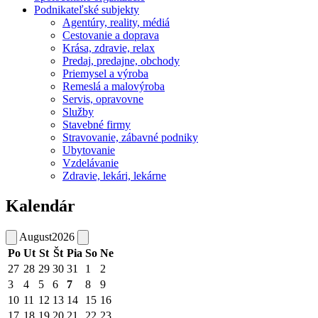
Podnikateľské subjekty
Agentúry, reality, médiá
Cestovanie a doprava
Krása, zdravie, relax
Predaj, predajne, obchody
Priemysel a výroba
Remeslá a malovýroba
Servis, opravovne
Služby
Stavebné firmy
Stravovanie, zábavné podniky
Ubytovanie
Vzdelávanie
Zdravie, lekári, lekárne
Kalendár
August
2026
Po
Ut
St
Št
Pia
So
Ne
27
28
29
30
31
1
2
3
4
5
6
7
8
9
10
11
12
13
14
15
16
17
18
19
20
21
22
23