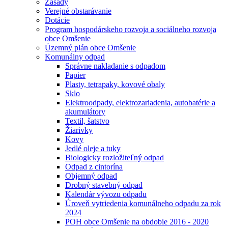
Zásady
Verejné obstarávanie
Dotácie
Program hospodárskeho rozvoja a sociálneho rozvoja
obce Omšenie
Územný plán obce Omšenie
Komunálny odpad
Správne nakladanie s odpadom
Papier
Plasty, tetrapaky, kovové obaly
Sklo
Elektroodpady, elektrozariadenia, autobatérie a
akumulátory
Textil, šatstvo
Žiarivky
Kovy
Jedlé oleje a tuky
Biologicky rozložiteľný odpad
Odpad z cintorína
Objemný odpad
Drobný stavebný odpad
Kalendár vývozu odpadu
Úroveň vytriedenia komunálneho odpadu za rok
2024
POH obce Omšenie na obdobie 2016 - 2020