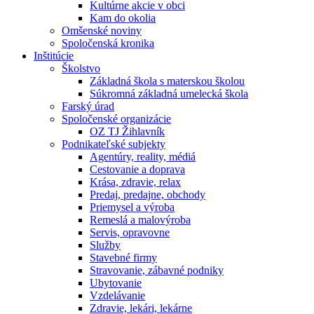
Kultúrne akcie v obci
Kam do okolia
Omšenské noviny
Spoločenská kronika
Inštitúcie
Školstvo
Základná škola s materskou školou
Súkromná základná umelecká škola
Farský úrad
Spoločenské organizácie
OZ TJ Žihlavník
Podnikateľské subjekty
Agentúry, reality, médiá
Cestovanie a doprava
Krása, zdravie, relax
Predaj, predajne, obchody
Priemysel a výroba
Remeslá a malovýroba
Servis, opravovne
Služby
Stavebné firmy
Stravovanie, zábavné podniky
Ubytovanie
Vzdelávanie
Zdravie, lekári, lekárne