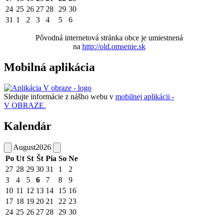
24
25
26
27
28
29
30
31
1
2
3
4
5
6
Pôvodná internetová stránka obce je umiestnená
na
http://old.omsenie.sk
Mobilná aplikácia
Sledujte informácie z nášho webu v
mobilnej aplikácii -
V OBRAZE.
Kalendár
August
2026
Po
Ut
St
Št
Pia
So
Ne
27
28
29
30
31
1
2
3
4
5
6
7
8
9
10
11
12
13
14
15
16
17
18
19
20
21
22
23
24
25
26
27
28
29
30