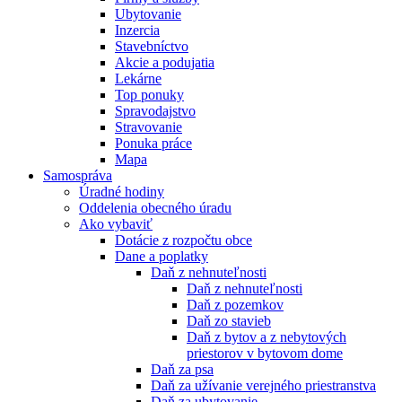
Ubytovanie
Inzercia
Stavebníctvo
Akcie a podujatia
Lekárne
Top ponuky
Spravodajstvo
Stravovanie
Ponuka práce
Mapa
Samospráva
Úradné hodiny
Oddelenia obecného úradu
Ako vybaviť
Dotácie z rozpočtu obce
Dane a poplatky
Daň z nehnuteľnosti
Daň z nehnuteľnosti
Daň z pozemkov
Daň zo stavieb
Daň z bytov a z nebytových
priestorov v bytovom dome
Daň za psa
Daň za užívanie verejného priestranstva
Daň za ubytovanie