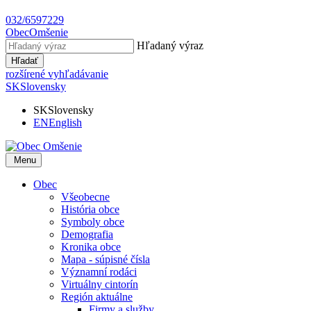
032/6597229
Obec
Omšenie
Hľadaný výraz
Hľadať
rozšírené vyhľadávanie
SK
Slovensky
SK
Slovensky
EN
English
Menu
Obec
Všeobecne
História obce
Symboly obce
Demografia
Kronika obce
Mapa - súpisné čísla
Významní rodáci
Virtuálny cintorín
Región aktuálne
Firmy a služby