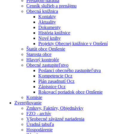
Prenájom náradia
Cenník služieb a prenájmu
Obecná knižnica
Kontakty
Aktuality
Dokumenty
História knižnice
Nové knihy
Projekty Obecnej knižnice v Omšení
Štatút obce Omšenie
Starosta obce
Hlavný kontrolór
Obecné zastupiteľstvo
Poslanci obecného zastupiteľstva
Kompetencie Ocz
Plán zasadnutí Ocz
Zápisnice Ocz
Rokovací poriadok obce Omšenie
Komisie
Zverejňovanie
Zmluvy, Faktúry, Objednávky
FZO - archív
Všeobecné záväzné nariadenia
Úradná tabuľa
Hospodárenie