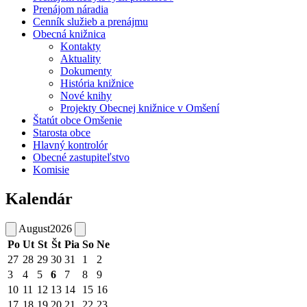
Prenájom náradia
Cenník služieb a prenájmu
Obecná knižnica
Kontakty
Aktuality
Dokumenty
História knižnice
Nové knihy
Projekty Obecnej knižnice v Omšení
Štatút obce Omšenie
Starosta obce
Hlavný kontrolór
Obecné zastupiteľstvo
Komisie
Kalendár
August
2026
Po
Ut
St
Št
Pia
So
Ne
27
28
29
30
31
1
2
3
4
5
6
7
8
9
10
11
12
13
14
15
16
17
18
19
20
21
22
23