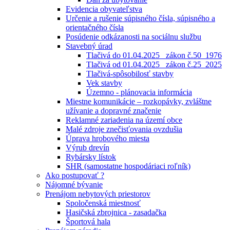
Evidencia obyvateľstva
Určenie a rušenie súpisného čísla, súpisného a
orientačného čísla
Posúdenie odkázanosti na sociálnu službu
Stavebný úrad
Tlačivá do 01.04.2025_ zákon č.50_1976
Tlačivá od 01.04.2025_ zákon č.25_2025
Tlačivá-spôsobilosť stavby
Vek stavby
Územno - plánovacia informácia
Miestne komunikácie – rozkopávky, zvláštne
užívanie a dopravné značenie
Reklamné zariadenia na území obce
Malé zdroje znečisťovania ovzdušia
Úprava hrobového miesta
Výrub drevín
Rybársky lístok
SHR (samostatne hospodáriaci roľník)
Ako postupovať ?
Nájomné bývanie
Prenájom nebytových priestorov
Spoločenská miestnosť
Hasičská zbrojnica - zasadačka
Športová hala