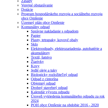
Zásady
Verejné obstarávanie
Dotácie
Program hospodárskeho rozvoja a sociálneho rozvoja
obce Omšenie
Územný plán obce Omšenie
Komunálny odpad
Správne nakladanie s odpadom
Papier
Plasty, tetrapaky, kovové obaly
Sklo
Elektroodpady, elektrozariadenia, autobatérie a
akumulátory
Textil, šatstvo
Žiarivky
Kovy
Jedlé oleje a tuky
Biologicky rozložiteľný odpad
Odpad z cintorína
Objemný odpad
Drobný stavebný odpad
Kalendár vývozu odpadu
Úroveň vytriedenia komunálneho odpadu za rok
2024
POH obce Omšenie na obdobie 2016 - 2020