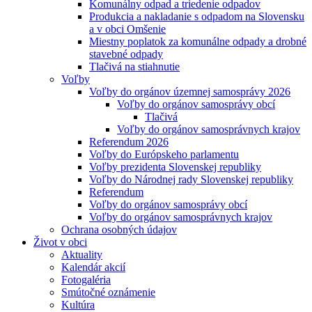
Komunálny odpad a triedenie odpadov
Produkcia a nakladanie s odpadom na Slovensku
a v obci Omšenie
Miestny poplatok za komunálne odpady a drobné
stavebné odpady
Tlačivá na stiahnutie
Voľby
Voľby do orgánov územnej samosprávy 2026
Voľby do orgánov samosprávy obcí
Tlačivá
Voľby do orgánov samosprávnych krajov
Referendum 2026
Voľby do Európskeho parlamentu
Voľby prezidenta Slovenskej republiky
Voľby do Národnej rady Slovenskej republiky
Referendum
Voľby do orgánov samosprávy obcí
Voľby do orgánov samosprávnych krajov
Ochrana osobných údajov
Život v obci
Aktuality
Kalendár akcií
Fotogaléria
Smútočné oznámenie
Kultúra