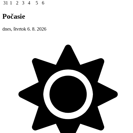
31
1
2
3
4
5
6
Počasie
dnes, štvrtok 6. 8. 2026