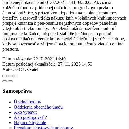
pridelenej dotácie je od 01.07.2021 – 31.03.2022. Akvizícia
knižného fondu z pridelenej dotácie je progresívnym prvkom
činnosti knižnice, s priaznivým dopadom na naplnenie záujmov
čitateľov a zároveň vďaka nákupu kníh v lokálnych kníhkupectvách
prispeje knižnica k prekonaniu negatívnych dopadov pandémie
v tejto oblasti ekonomiky. Pridelená dotácia pozitívne podporí
fungovanie knižnice, prispeje k stabilite jej činnosti a posilní
postavenie tlačenej verzie knihy medzi čitateľmi aj v súčasnej dobe,
kedy sa pozornosť a záujem človeka orientuje čoraz viac do online
priestoru.
Dátum vloženia:
22. 7. 2021 14:49
Dátum poslednej aktualizácie:
27. 11. 2025 14:50
Autor:
GC Uživatel
Samospráva
Úradné hodiny
Oddelenia obecného úradu
Ako vybaviť
Ako postupovať ?
Nájomné bývanie
Prenájom nebytových priestorov